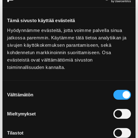
Etikett i friluftslivet
Tämä sivusto käyttää evästeitä
I naturen är du en hedersgäst. Tack för att ni
håller er till etiketten i friluftslivet så att våra
Hyödynnämme evästeitä, jotta voimme palvella sinua
värdefulla naturområden bevaras för
jatkossa paremmin. Käytämme tätä tietoa analytiikan ja
sivujen käyttökokemuksen parantamiseen, sekä
framtiden!
kohdennetun markkinoinnin suorittamiseen. Osa
evästeistä ovat välttämättömiä sivuston
toiminnallisuuden kannalta.
Home
Se och upplev
För barnfamiljer
Suostumuksen
För barnfamiljer
Välttämätön
valinta
I Björneborg blir det inte tråkigt för barnen.
Mieltymykset
Förutom de säkra favoritdestinationerna,
Ytterö och Skrivarholmen, erbjuder staden
Tilastot
konst och olika aktiviteter för barn. Här är