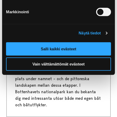
några tips för en lyckad familjeresa!
Markkinointi
Näytä tiedot
Home
Yyteri
Yyteri
Salli kaikki evästeet
Yyteri är den mest magnifika sandstranden i
Vain välttämättömät evästeet
Norden. Samtidigt är det mycket mer än så,
eftersom Reposaari, Kallo och Ahlainen får
plats under namnet – och de pittoreska
landskapen mellan dessa etapper. I
Bottenhavets nationalpark kan du bekanta
dig med intressanta utöar både med egen båt
och båtutflykter.