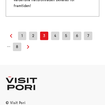
framtiden!
1
2
3
4
5
6
7
Previous page
…
8
Next page
© Visit Pori