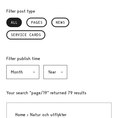
Filter post type
ALL
, SELECTED
PAGES
NEWS
SERVICE CARDS
Filter publish time
Month, selection submits the form
Year, selection submits the form
Your search "page/19" returned 79 results
Home
Natur och utflykter