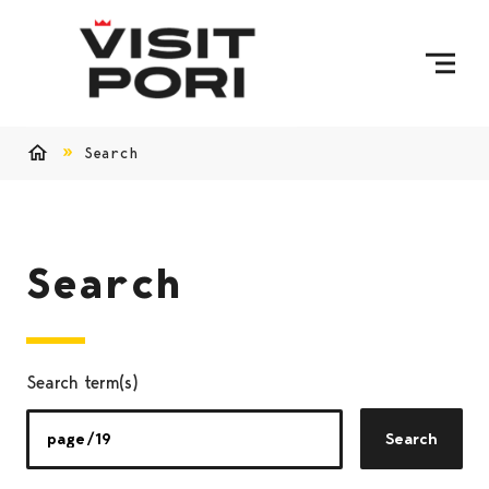
Skip to content
Search
Home
Search
Search term(s)
Search