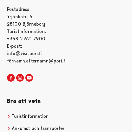
Postadress:
Yrjönkatu 6
28100 Björneborg
Turistinformation:
+358 2 621 7900
E-post:
info@visitpori.fi
förnamn.efternamn@pori.fi
Visit Pori in Facebook
Opens in a new tab
Visit Pori in Instagram
Opens in a new tab
Visit Pori in Youtube
Opens in a new tab
Bra att veta
Turistinformation
Opens in a new tab
Ankomst och transporter