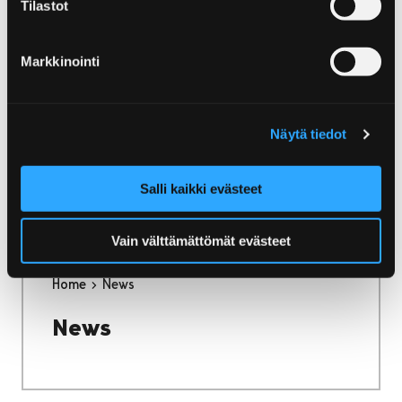
Tilastot
Markkinointi
Home
Bo och njut
Caféer och tehus
Caféer och tehus
Näytä tiedot
Vad sägs om ett härligt bakverk eller en
utsökt godbit med färskt kaffe eller te?
Salli kaikki evästeet
Vain välttämättömät evästeet
Home
News
News