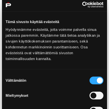
Visit Yyteri
Tämä sivusto käyttää evästeitä
Hyödynnämme evästeitä, jotta voimme palvella sinua
jatkossa paremmin. Käytämme tätä tietoa analytiikan ja
Home
Partners
Bo och Njut
sivujen käyttökokemuksen parantamiseen, sekä
Bo och Njut
kohdennetun markkinoinnin suorittamiseen. Osa
evästeistä ovat välttämättömiä sivuston
toiminnallisuuden kannalta.
Suostumuksen
Välttämätön
valinta
Home
Partners
Se och upplev
Se och upplev
Mieltymykset