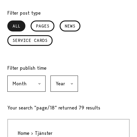
Filter post type
ALL
, SELECTED
PAGES
NEWS
SERVICE CARDS
Filter publish time
Month, selection submits the form
Year, selection submits the form
Your search "page/18" returned 79 results
Home
Tjänster