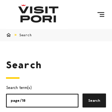
Skip to content
Search
Home
Search
Search term(s)
Search