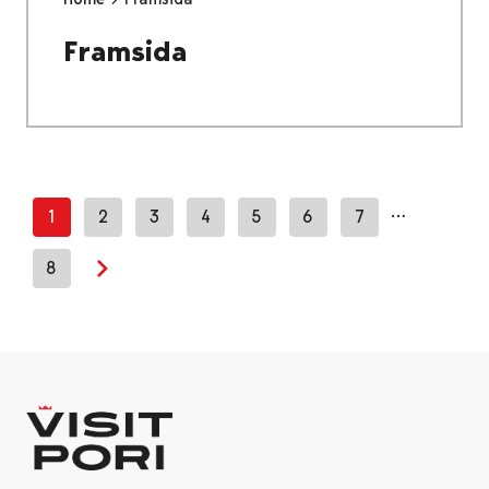
Framsida
…
1
2
3
4
5
6
7
8
Next page