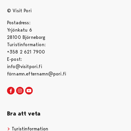
© Visit Pori
Postadress:
Yrjönkatu 6
28100 Björneborg
Turistinformation:
+358 2 621 7900
E-post:
info@visitpori.fi
förnamn.efternamn@pori.fi
Visit Pori in Facebook
Opens in a new tab
Visit Pori in Instagram
Opens in a new tab
Visit Pori in Youtube
Opens in a new tab
Bra att veta
Turistinformation
Opens in a new tab