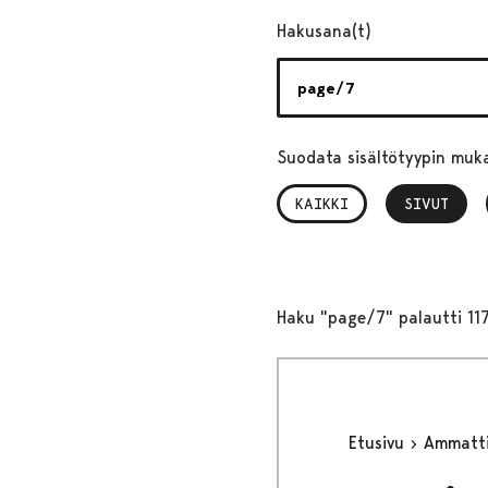
Hakusana(t)
Suodata sisältötyypin muk
KAIKKI
SIVUT
, VALITTU
Haku "page/7" palautti 117
Etusivu
Ammattil