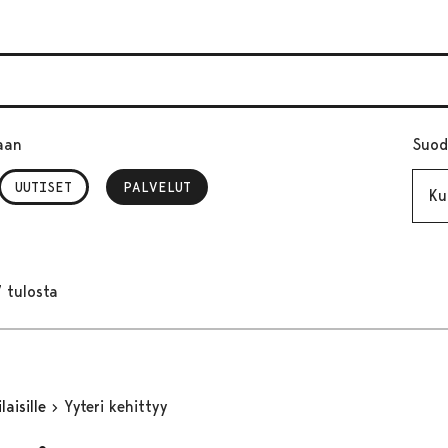
aan
Suod
Kuuk
UUTISET
PALVELUT
, VALITTU
 tulosta
aisille
Yyteri kehittyy