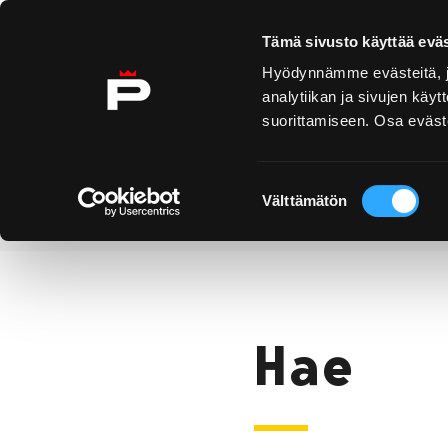
Ohita sisältö
Tämä sivusto käyttää eväs
Hyödynnämme evästeitä, jo
analytiikan ja sivujen kä
suorittamiseen. Osa eväste
Yyteri
Kirjurinluoto
Näe 
ko
Suostumuksen
Välttämätön
valinta
Hae
Etusivu
Hae