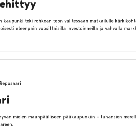
kehittyy
 kaupunki teki rohkean teon valitessaan matkailulle kärkikoht
isesti eteenpäin vuosittaisilla investoinneilla ja vahvalla markk
Reposaari
ri
 hyvän mielen maanpäälliseen pääkaupunkiin – tuhansien merelli
areen.