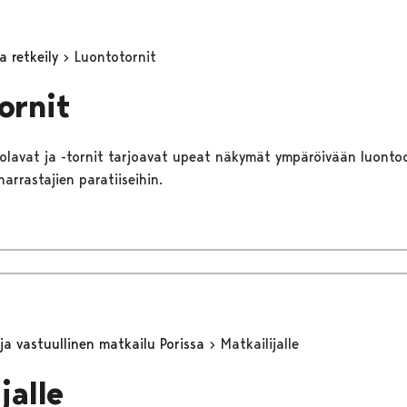
a retkeily
Luontotornit
ornit
olavat ja -tornit tarjoavat upeat näkymät ympäröivään luontoo
harrastajien paratiiseihin.
ja vastuullinen matkailu Porissa
Matkailijalle
jalle