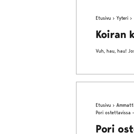
Etusivu
Yyteri
Koiran 
Vuh, hau, hau! Jos
Etusivu
Ammattil
Pori ostettavissa
Pori os