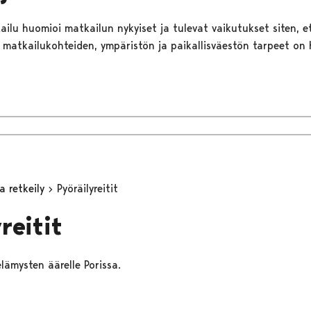
ilu huomioi matkailun nykyiset ja tulevat vaikutukset siten, et
, matkailukohteiden, ympäristön ja paikallisväestön tarpeet on 
a retkeily
Pyöräilyreitit
reitit
lämysten äärelle Porissa.