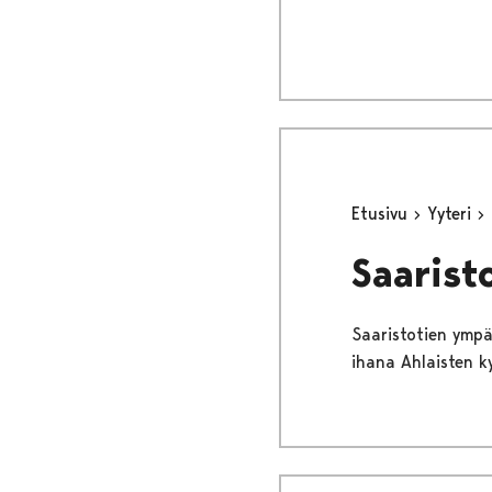
Etusivu
Yyteri
Saarist
Saaristotien ympär
ihana Ahlaisten ky