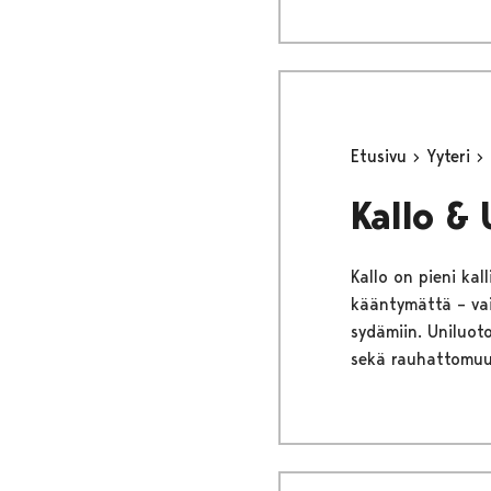
Etusivu
Yyteri
Kallo & 
Kallo on pieni ka
kääntymättä – vaik
sydämiin. Uniluot
sekä rauhattomuu