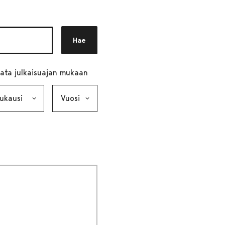
Hae
ata julkaisuajan mukaan
ausi, valinta lähettää lomakkeen
Vuosi, valinta lähettää lomakkeen