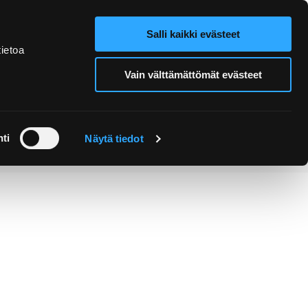
Salli kaikki evästeet
Verkkokauppa
Hae sivustolta
ietoa
Vain välttämättömät evästeet
Retket ja
Järjestä
opastukset
tapahtuma
ti
Näytä tiedot