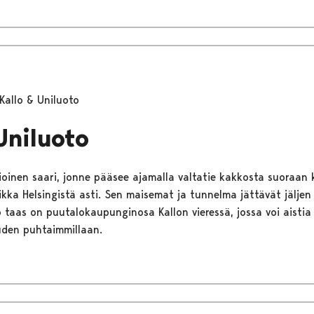
Kallo & Uniluoto
Uniluoto
llioinen saari, jonne pääsee ajamalla valtatie kakkosta suoraan
ka Helsingistä asti. Sen maisemat ja tunnelma jättävät jäljen v
o taas on puutalokaupunginosa Kallon vieressä, jossa voi aisti
den puhtaimmillaan.