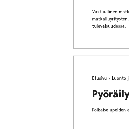
Vastuullinen matka
matkailuyritysten
tulevaisuudessa.
Etusivu
Luonto j
Pyöräily
Polkaise upeiden e