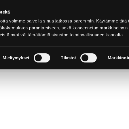
teitä
Suomeksi
tta voimme palvella sinua jatkossa paremmin. Käytämme tätä t
yttökokemuksen parantamiseen, sekä kohdennetun markkinoinnin
istä ovat välttämättömiä sivuston toiminnallisuuden kannalta.
ja
Majoitu ja
Luonto ja
e
nauti
retkeily
Mieltymykset
Tilastot
Markkinoin