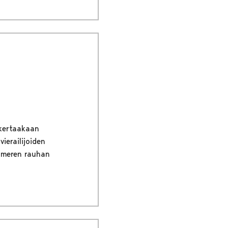
 kertaakaan
ierailijoiden
a meren rauhan