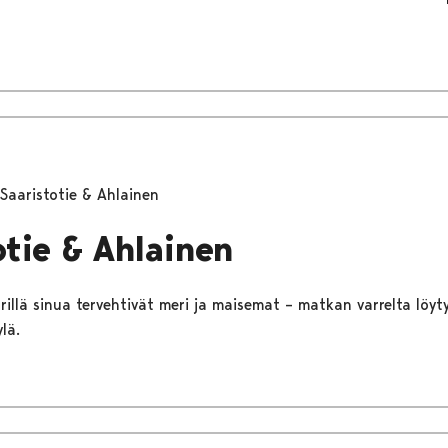
Saaristotie & Ahlainen
otie & Ahlainen
illä sinua tervehtivät meri ja maisemat – matkan varrelta löyty
lä.