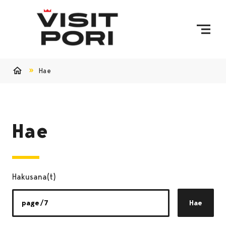
Ohita sisältö
Hae
Etusivu
Hae
Hakusana(t)
Hae