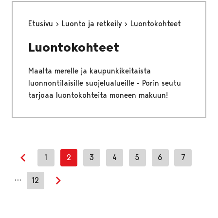
Etusivu
Luonto ja retkeily
Luontokohteet
Luontokohteet
Maalta merelle ja kaupunkikeitaista
luonnontilaisille suojelualueille - Porin seutu
tarjoaa luontokohteita moneen makuun!
1
2
3
4
5
6
7
Previous page
…
12
Next page