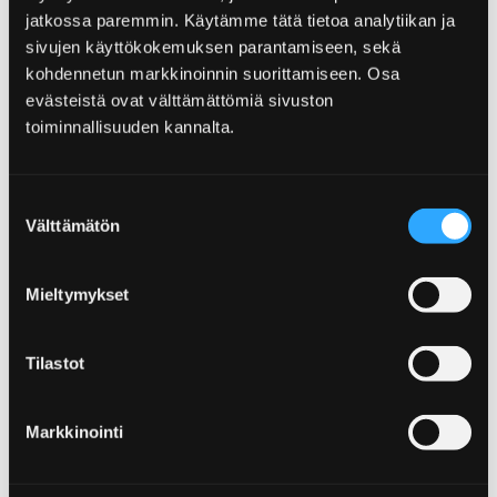
Ostokset
jatkossa paremmin. Käytämme tätä tietoa analytiikan ja
sivujen käyttökokemuksen parantamiseen, sekä
Shoppailun iloa löydät Porin ostoskeskuksista
kohdennetun markkinoinnin suorittamiseen. Osa
ja useista pienemmistä liikkeistä. Tule
evästeistä ovat välttämättömiä sivuston
tekemään löytöjä ja nappaa tuliaiset mukaan.
toiminnallisuuden kannalta.
Muista myös kurkata Visit Porin
verkkokauppaan!
Suostumuksen
Välttämätön
valinta
Mieltymykset
Etusivu
Näe ja koe
Tapahtumat
Tapahtumat
Tilastot
Pori kuuluu Suomen tapahtumakaupunkien
huippukastiin. Pori on kompaktin kokoinen
Markkinointi
tapahtumakaupunki ja tapahtumakävijä
liikkuukin kaupunkialueella näppärästi