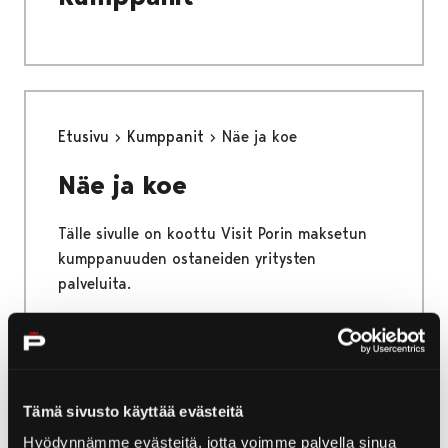
Etusivu
Kumppanit
Näe ja koe
Näe ja koe
Tälle sivulle on koottu Visit Porin maksetun
kumppanuuden ostaneiden yritysten
palveluita.
Etusivu
Näe ja koe
Ostokset
Tämä sivusto käyttää evästeitä
Hyödynnämme evästeitä, jotta voimme palvella sinua