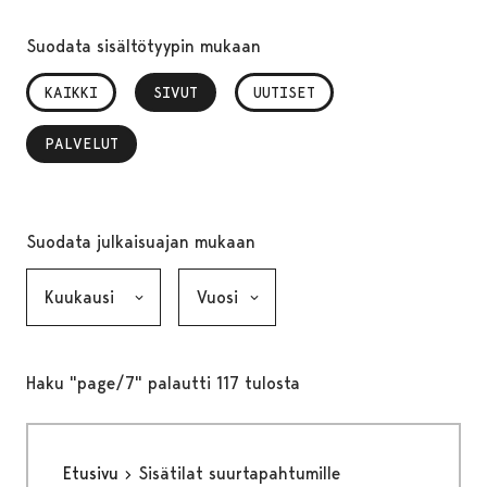
Suodata sisältötyypin mukaan
KAIKKI
SIVUT
, VALITTU
UUTISET
PALVELUT
, VALITTU
Suodata julkaisuajan mukaan
Kuukausi, valinta lähettää lomakkeen
Vuosi, valinta lähettää lomakkeen
Haku "page/7" palautti 117 tulosta
Etusivu
Sisätilat suurtapahtumille