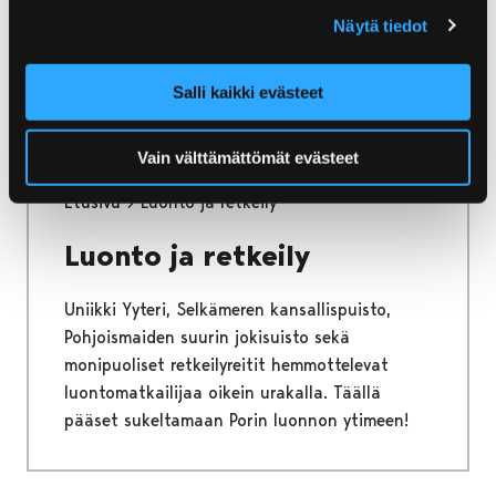
paikasta toiseen. Tutustu tarjontaan, tartu
Näytä tiedot
hetkeen ja tule nauttimaan Porin
monipuolisista tapahtumista - ympäri vuoden!
Salli kaikki evästeet
Vain välttämättömät evästeet
Etusivu
Luonto ja retkeily
Luonto ja retkeily
Uniikki Yyteri, Selkämeren kansallispuisto,
Pohjoismaiden suurin jokisuisto sekä
monipuoliset retkeilyreitit hemmottelevat
luontomatkailijaa oikein urakalla. Täällä
pääset sukeltamaan Porin luonnon ytimeen!