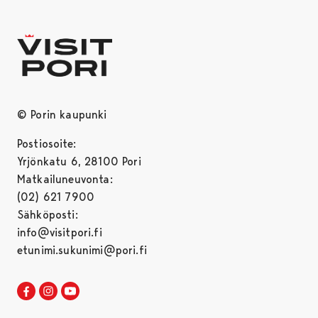
© Porin kaupunki
Postiosoite:
Yrjönkatu 6, 28100 Pori
Matkailuneuvonta:
(02) 621 7900
Sähköposti:
info@visitpori.fi
etunimi.sukunimi@pori.fi
Visit Pori Facebookissa
Avautuu uudessa välilehdessä
Visit Pori Instagrammissa
Avautuu uudessa välilehdessä
Visit Pori JuuTuubissa
Avautuu uudessa välilehdessä