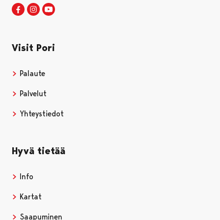
Visit Pori Facebookissa
Avautuu uudessa välilehdessä
Visit Pori Instagrammissa
Avautuu uudessa välilehdessä
Visit Pori JuuTuubissa
Avautuu uudessa välilehdessä
Visit Pori
Palaute
Palvelut
Yhteystiedot
Hyvä tietää
Info
Kartat
Saapuminen