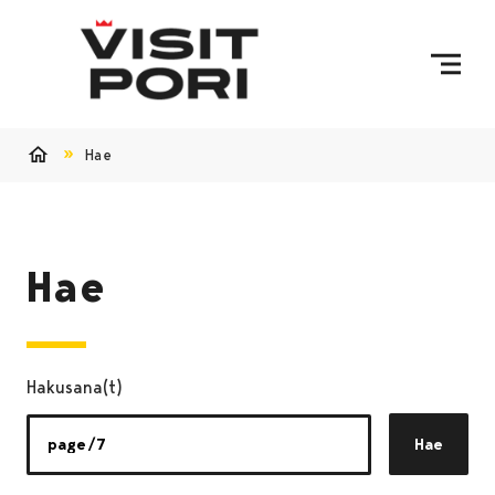
Ohita sisältö
Hae
Etusivu
Hae
Hakusana(t)
Hae