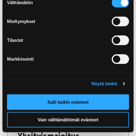
Välttämätön
valinta
ulkosaaristoon.
Mieltymykset
Tilastot
Etusivu
Järjestä tapahtuma
Tapahtumien markkinointi
Markkinointi
Tapahtumien markkinointi
Haluatko näkyvyyttä tapahtumallesi?
Näytä tiedot
Yhteistyö Visit Porin kanssa on ratkaisu!
Salli kaikki evästeet
Vain välttämättömät evästeet
Etusivu
Majoitu ja nauti
Yksityismajoitus
Yksityismajoitus