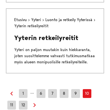
Etusivu
Yyteri
Luonto ja retkeily Yyterissä
Yyterin retkeilyreitit
Yyterin retkeilyreitit
Yyteri on paljon muutakin kuin hiekkaranta,
joten suosittelemme vahvasti tutkimusmatkaa
myös alueen monipuolisille retkeilyreiteille.
…
1
6
7
8
9
10
Previous page
11
12
Next page