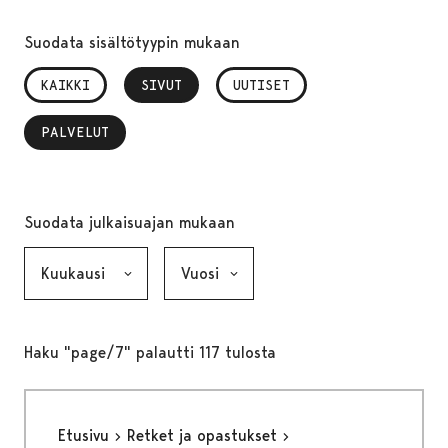
Suodata sisältötyypin mukaan
KAIKKI
SIVUT
, VALITTU
UUTISET
PALVELUT
, VALITTU
Suodata julkaisuajan mukaan
Kuukausi, valinta lähettää lomakkeen
Vuosi, valinta lähettää lomakkeen
Haku "page/7" palautti 117 tulosta
Etusivu
Retket ja opastukset