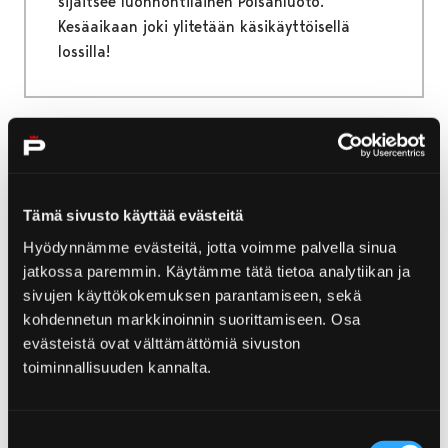
sijaitsee luonnontilainen Polsanluoto.
Kesäaikaan joki ylitetään käsikäyttöisellä
lossilla!
Etusivu
Retket ja opastukset
Veneretket ja risteilyt
Tämä sivusto käyttää evästeitä
Veneretket ja risteilyt
Hyödynnämme evästeitä, jotta voimme palvella sinua
jatkossa paremmin. Käytämme tätä tietoa analytiikan ja
Maankohoamisen luoma, koko ajan muuttuva
sivujen käyttökokemuksen parantamiseen, sekä
Porin saaristoluonto avautuu parhaiten
kohdennetun markkinoinnin suorittamiseen. Osa
veneellä kulkevalle. Porin edustan saaristo on
evästeistä ovat välttämättömiä sivuston
uloimmilta osiltaan pääosin rakentamatonta
toiminnallisuuden kannalta.
ja luonnonkaunista aluetta. Selkämeren
kansallispuisto ulottuu Porin seudulla Luvialta
Suostumuksen
Merikarvialle ja sijoittuu pääosin