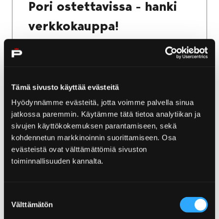
Pori ostettavissa - hanki
verkkokauppa!
Tämä sivusto käyttää evästeitä
Etusivu
Yyteri
Saaristotie & Ahlainen
Hyödynnämme evästeitä, jotta voimme palvella sinua
jatkossa paremmin. Käytämme tätä tietoa analytiikan ja
Saaristotie & Ahlainen
sivujen käyttökokemuksen parantamiseen, sekä
kohdennetun markkinoinnin suorittamiseen. Osa
Saaristotien ympärillä sinua tervehtivät meri
evästeistä ovat välttämättömiä sivuston
ja maisemat – matkan varrelta löytyy myös
toiminnallisuuden kannalta.
idyllisen ihana Ahlaisten kylä.
Suostumuksen
Välttämätön
valinta