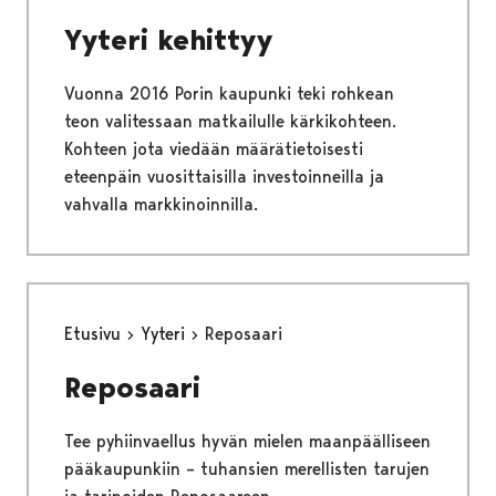
Yyteri kehittyy
Vuonna 2016 Porin kaupunki teki rohkean
teon valitessaan matkailulle kärkikohteen.
Kohteen jota viedään määrätietoisesti
eteenpäin vuosittaisilla investoinneilla ja
vahvalla markkinoinnilla.
Etusivu
Yyteri
Reposaari
Reposaari
Tee pyhiinvaellus hyvän mielen maanpäälliseen
pääkaupunkiin – tuhansien merellisten tarujen