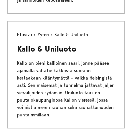
ja tarinoiden Reposaareen.
Etusivu
Yyteri
Kallo & Uniluoto
Kallo & Uniluoto
Kallo on pieni kallioinen saari, jonne pääsee
ajamalla valtatie kakkosta suoraan
kertaakaan kääntymättä – vaikka Helsingistä
asti. Sen maisemat ja tunnelma jättävät jäljen
vierailijoiden sydämiin. Uniluoto taas on
puutalokaupunginosa Kallon vieressä, jossa
voi aistia meren rauhan sekä rauhattomuuden
puhtaimmillaan.