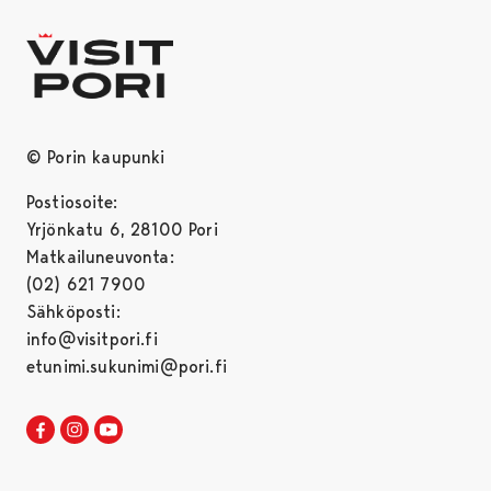
© Porin kaupunki
Postiosoite:
Yrjönkatu 6, 28100 Pori
Matkailuneuvonta:
(02) 621 7900
Sähköposti:
info@visitpori.fi
etunimi.sukunimi@pori.fi
Visit Pori Facebookissa
Avautuu uudessa välilehdessä
Visit Pori Instagrammissa
Avautuu uudessa välilehdessä
Visit Pori JuuTuubissa
Avautuu uudessa välilehdessä