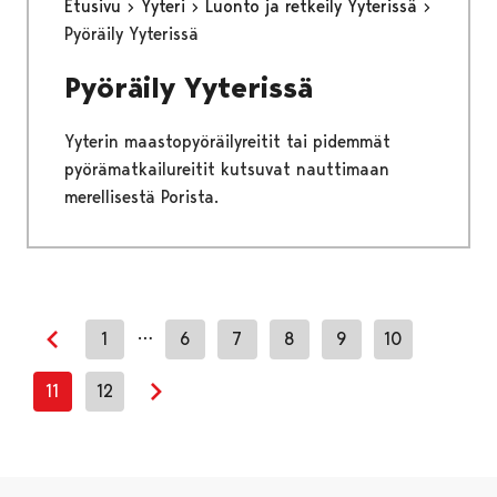
Etusivu
Yyteri
Luonto ja retkeily Yyterissä
Pyöräily Yyterissä
Pyöräily Yyterissä
Yyterin maastopyöräilyreitit tai pidemmät
pyörämatkailureitit kutsuvat nauttimaan
merellisestä Porista.
…
1
6
7
8
9
10
Previous page
11
12
Next page