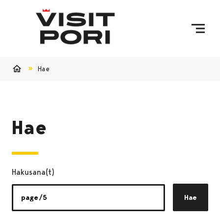
Ohita sisältö
Hae
Etusivu
Hae
Hakusana(t)
Hae