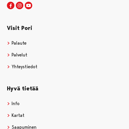
Visit Pori Facebookissa
Avautuu uudessa välilehdessä
Visit Pori Instagrammissa
Avautuu uudessa välilehdessä
Visit Pori JuuTuubissa
Avautuu uudessa välilehdessä
Visit Pori
Palaute
Palvelut
Yhteystiedot
Hyvä tietää
Info
Kartat
Saapuminen