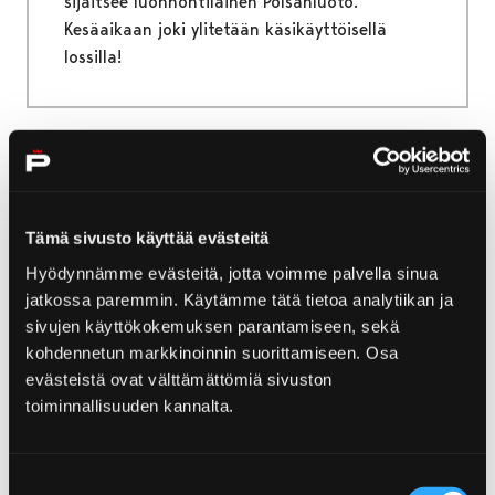
sijaitsee luonnontilainen Polsanluoto.
Kesäaikaan joki ylitetään käsikäyttöisellä
lossilla!
Etusivu
Retket ja opastukset
Veneretket ja risteilyt
Tämä sivusto käyttää evästeitä
Veneretket ja risteilyt
Hyödynnämme evästeitä, jotta voimme palvella sinua
jatkossa paremmin. Käytämme tätä tietoa analytiikan ja
Maankohoamisen luoma, koko ajan muuttuva
sivujen käyttökokemuksen parantamiseen, sekä
Porin saaristoluonto avautuu parhaiten
kohdennetun markkinoinnin suorittamiseen. Osa
veneellä kulkevalle. Porin edustan saaristo on
evästeistä ovat välttämättömiä sivuston
uloimmilta osiltaan pääosin rakentamatonta
toiminnallisuuden kannalta.
ja luonnonkaunista aluetta. Selkämeren
kansallispuisto ulottuu Porin seudulla Luvialta
Suostumuksen
Merikarvialle ja sijoittuu pääosin