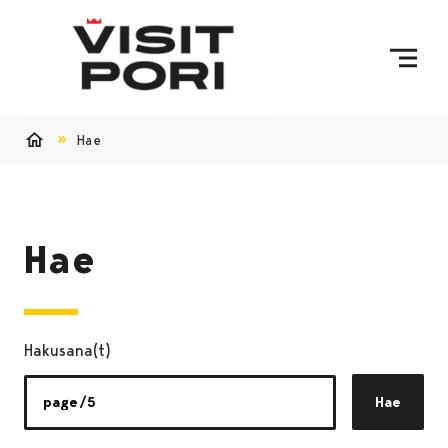
Ohita sisältö
Hae
Etusivu
Hae
Hakusana(t)
Hae