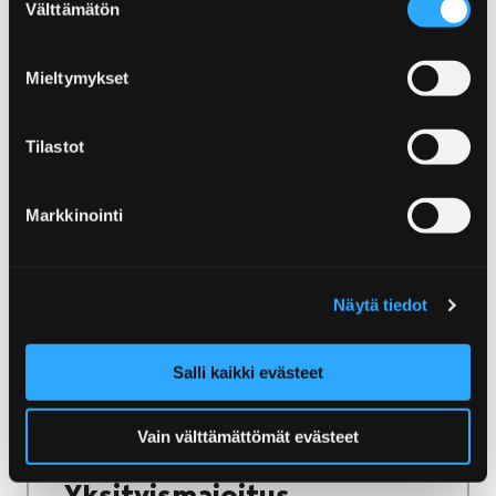
Välttämätön
valinta
ulkosaaristoon.
Mieltymykset
Tilastot
Etusivu
Järjestä tapahtuma
Tapahtumien markkinointi
Markkinointi
Tapahtumien markkinointi
Haluatko näkyvyyttä tapahtumallesi?
Näytä tiedot
Yhteistyö Visit Porin kanssa on ratkaisu!
Salli kaikki evästeet
Vain välttämättömät evästeet
Etusivu
Majoitu ja nauti
Yksityismajoitus
Yksityismajoitus