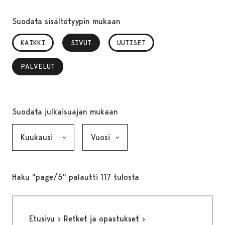
Suodata sisältötyypin mukaan
KAIKKI
SIVUT
, VALITTU
UUTISET
PALVELUT
, VALITTU
Suodata julkaisuajan mukaan
Kuukausi, valinta lähettää lomakkeen
Vuosi, valinta lähettää lomakkeen
Haku "page/5" palautti 117 tulosta
Etusivu
Retket ja opastukset