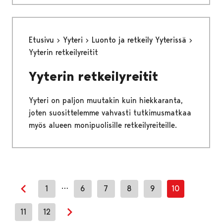
Etusivu
Yyteri
Luonto ja retkeily Yyterissä
Yyterin retkeilyreitit
Yyterin retkeilyreitit
Yyteri on paljon muutakin kuin hiekkaranta,
joten suosittelemme vahvasti tutkimusmatkaa
myös alueen monipuolisille retkeilyreiteille.
…
1
6
7
8
9
10
Previous page
11
12
Next page