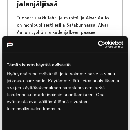
jalanjäljissä
Tunnettu arkkitehti ja muotoilija Alvar Aalto
on monipuolisesti esillä Satakunnassa. Alvar
Aallon työhön ja kädenjälkeen pääsee
tutustumaan useissa kohteissa erilaisten
kierroksien ja tapahtumien kautta.
Tämä sivusto käyttää evästeitä
Hyödynnämme evästeitä, jotta voimme palvella sinua
Etusivu
Yyteri
Luonto ja retkeily Yyterissä
jatkossa paremmin. Käytämme tätä tietoa analytiikan ja
sivujen käyttökokemuksen parantamiseen, sekä
Selkämeren kansallispuisto
kohdennetun markkinoinnin suorittamiseen. Osa
Selkämeren
evästeistä ovat välttämättömiä sivuston
toiminnallisuuden kannalta.
kansallispuisto
Merellistä magiaa ja saariston charmia.
Suostumuksen