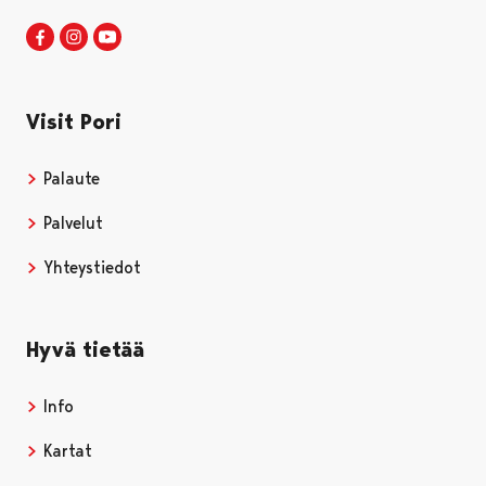
Visit Pori Facebookissa
Avautuu uudessa välilehdessä
Visit Pori Instagrammissa
Avautuu uudessa välilehdessä
Visit Pori JuuTuubissa
Avautuu uudessa välilehdessä
Visit Pori
Palaute
Palvelut
Yhteystiedot
Hyvä tietää
Info
Kartat