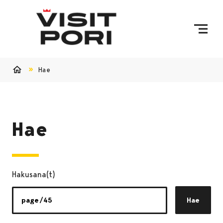
Ohita sisältö
Hae
Etusivu
Hae
Hakusana(t)
Hae