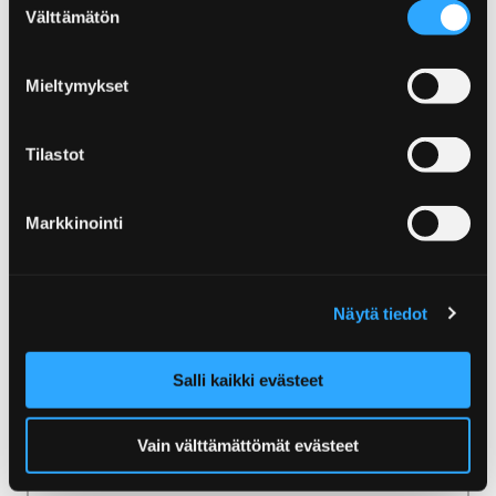
Välttämätön
Kustavista Merikarvialle ulottuva Selkämeren
valinta
kansallispuisto kutsuu sinua seikkailemaan
laineillaan ja rannoillaan.
Mieltymykset
Tilastot
Etusivu
Kirjurinluoto
Markkinointi
Liikennepuisto Vinkkari
Liikennepuisto Vinkkari
Näytä tiedot
Liikennepuisto Vinkkari on mainio paikka,
jossa voi ajella polkuautoilla ja polkupyörillä.
Salli kaikki evästeet
Leikin lomassa opitaan liikennesääntöjä.
Vain välttämättömät evästeet