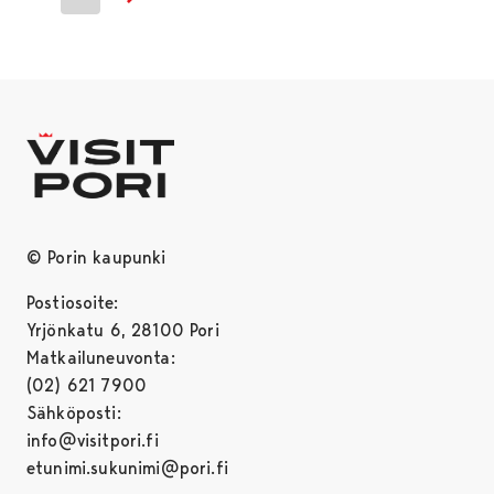
Next page
© Porin kaupunki
Postiosoite:
Yrjönkatu 6, 28100 Pori
Matkailuneuvonta:
(02) 621 7900
Sähköposti:
info@visitpori.fi
etunimi.sukunimi@pori.fi