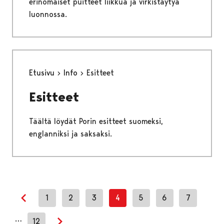
erinomaiset puitteet liikkua ja virkistäytyä
luonnossa.
Etusivu
Info
Esitteet
Esitteet
Täältä löydät Porin esitteet suomeksi,
englanniksi ja saksaksi.
1
2
3
4
5
6
7
Previous page
…
12