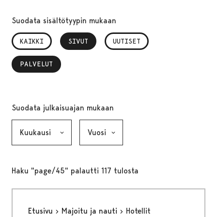
Suodata sisältötyypin mukaan
KAIKKI
SIVUT
, VALITTU
UUTISET
PALVELUT
, VALITTU
Suodata julkaisuajan mukaan
Kuukausi, valinta lähettää lomakkeen
Vuosi, valinta lähettää lomakkeen
Haku "page/45" palautti 117 tulosta
Etusivu
Majoitu ja nauti
Hotellit