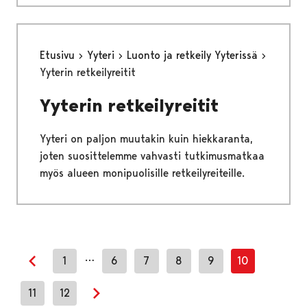
Etusivu
Yyteri
Luonto ja retkeily Yyterissä
Yyterin retkeilyreitit
Yyterin retkeilyreitit
Yyteri on paljon muutakin kuin hiekkaranta,
joten suosittelemme vahvasti tutkimusmatkaa
myös alueen monipuolisille retkeilyreiteille.
…
1
6
7
8
9
10
Previous page
11
12
Next page