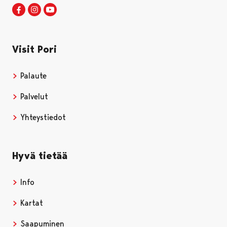
Visit Pori Facebookissa
Avautuu uudessa välilehdessä
Visit Pori Instagrammissa
Avautuu uudessa välilehdessä
Visit Pori JuuTuubissa
Avautuu uudessa välilehdessä
Visit Pori
Palaute
Palvelut
Yhteystiedot
Hyvä tietää
Info
Kartat
Saapuminen