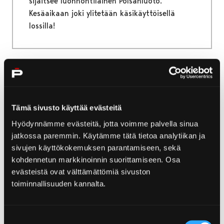
sijaitsee luonnontilainen Polsanluoto.
Kesäaikaan joki ylitetään käsikäyttöisellä
lossilla!
Etusivu
Retket ja opastukset
Veneretket ja risteilyt
Tämä sivusto käyttää evästeitä
Veneretket ja risteilyt
Hyödynnämme evästeitä, jotta voimme palvella sinua
jatkossa paremmin. Käytämme tätä tietoa analytiikan ja
Maankohoamisen luoma, koko ajan muuttuva
sivujen käyttökokemuksen parantamiseen, sekä
Porin saaristoluonto avautuu parhaiten
kohdennetun markkinoinnin suorittamiseen. Osa
veneellä kulkevalle. Porin edustan saaristo on
evästeistä ovat välttämättömiä sivuston
uloimmilta osiltaan pääosin rakentamatonta
toiminnallisuuden kannalta.
ja luonnonkaunista aluetta. Selkämeren
kansallispuisto ulottuu Porin seudulla Luvialta
Suostumuksen
Merikarvialle ja sijoittuu pääosin