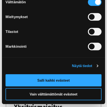
Välttämätön
valinta
ulkosaaristoon.
Mieltymykset
Tilastot
Etusivu
Järjestä tapahtuma
Tapahtumien markkinointi
Markkinointi
Tapahtumien markkinointi
Haluatko näkyvyyttä tapahtumallesi?
Näytä tiedot
Yhteistyö Visit Porin kanssa on ratkaisu!
Salli kaikki evästeet
Vain välttämättömät evästeet
Etusivu
Majoitu ja nauti
Yksityismajoitus
Yksityismajoitus