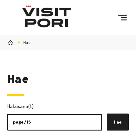
Ohita sisältö
Hae
Etusivu
Hae
Hakusana(t)
Hae