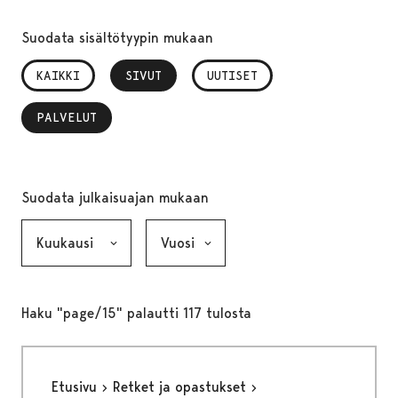
Suodata sisältötyypin mukaan
KAIKKI
SIVUT
, VALITTU
UUTISET
PALVELUT
, VALITTU
Suodata julkaisuajan mukaan
Kuukausi, valinta lähettää lomakkeen
Vuosi, valinta lähettää lomakkeen
Haku "page/15" palautti 117 tulosta
Etusivu
Retket ja opastukset