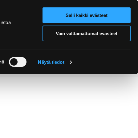
Salli kaikki evästeet
Verkkokauppa
Hae sivustolta
ietoa
Vain välttämättömät evästeet
Retket ja
Järjestä
opastukset
tapahtuma
ti
Näytä tiedot