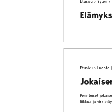
Etusivu
Yyteri
Elämyks
Etusivu
Luonto j
Jokaise
Perinteiset jokai
liikkua ja virkist