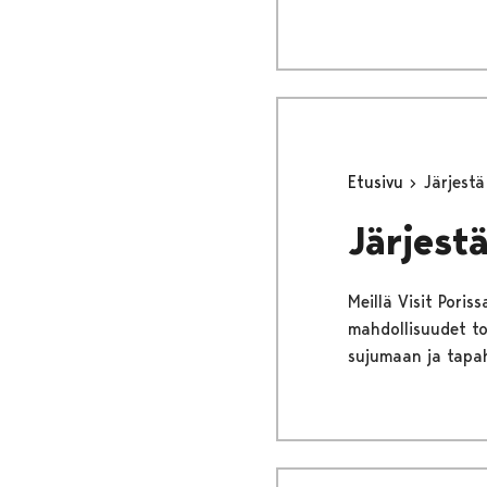
Etusivu
Järjest
Järjest
Meillä Visit Pori
mahdollisuudet toi
sujumaan ja tapa