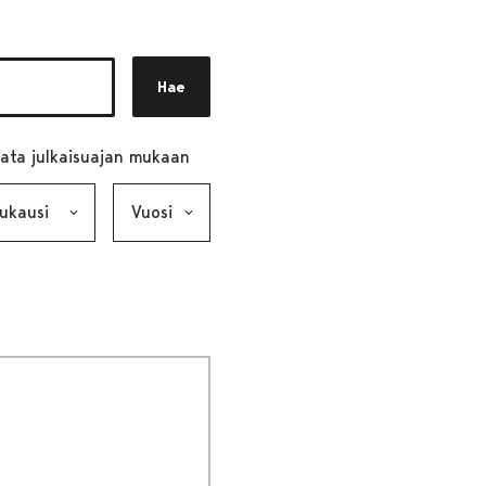
Hae
ata julkaisuajan mukaan
ausi, valinta lähettää lomakkeen
Vuosi, valinta lähettää lomakkeen