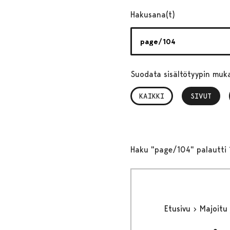
Hakusana(t)
Suodata sisältötyypin muk
KAIKKI
SIVUT
, VALITTU
Haku "page/104" palautti 
Etusivu
Majoitu