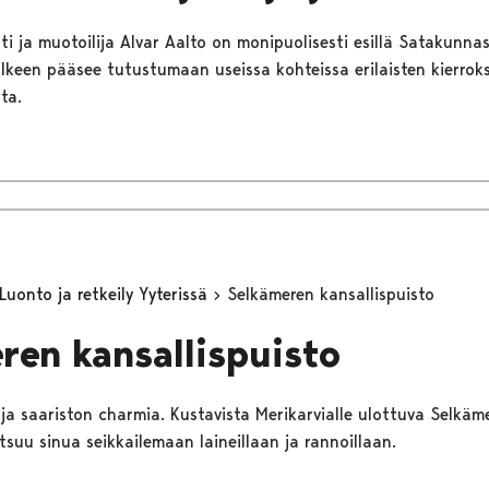
i ja muotoilija Alvar Aalto on monipuolisesti esillä Satakunnas
lkeen pääsee tutustumaan useissa kohteissa erilaisten kierroks
ta.
Luonto ja retkeily Yyterissä
Selkämeren kansallispuisto
ren kansallispuisto
 ja saariston charmia. Kustavista Merikarvialle ulottuva Selkäm
tsuu sinua seikkailemaan laineillaan ja rannoillaan.