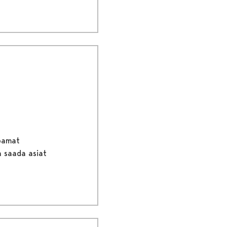
joamat
n saada asiat