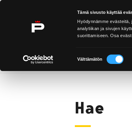
Ohita sisältö
Tämä sivusto käyttää eväs
Hyödynnämme evästeitä, jo
analytiikan ja sivujen kä
suorittamiseen. Osa eväste
Yyteri
Kirjurinluoto
Näe 
ko
Suostumuksen
Välttämätön
valinta
Hae
Etusivu
Hae