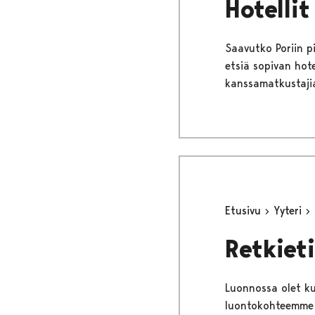
Hotellit
Saavutko Poriin p
etsiä sopivan hot
kanssamatkustajia
Etusivu
Yyteri
Retkieti
Luonnossa olet kun
luontokohteemme 