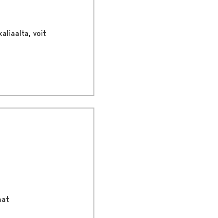
liaalta, voit
aat