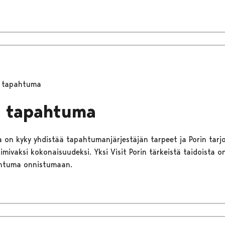
ä tapahtuma
ä tapahtuma
ssa on kyky yhdistää tapahtumanjärjestäjän tarpeet ja Porin tar
mivaksi kokonaisuudeksi. Yksi Visit Porin tärkeistä taidoista o
htuma onnistumaan.