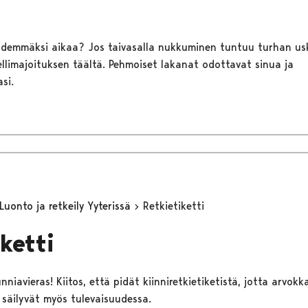
idemmäksi aikaa? Jos taivasalla nukkuminen tuntuu turhan uska
ellimajoituksen täältä. Pehmoiset lakanat odottavat sinua ja
si.
Luonto ja retkeily Yyterissä
Retkietiketti
ketti
niavieras! Kiitos, että pidät kiinniretkietiketistä, jotta arvokk
säilyvät myös tulevaisuudessa.