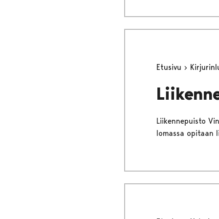
Etusivu
Kirjurin
Liikenn
Liikennepuisto Vin
lomassa opitaan l