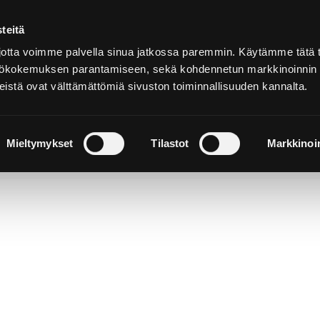
teitä
Suomeksi
tta voimme palvella sinua jatkossa paremmin. Käytämme tätä t
yttökokemuksen parantamiseen, sekä kohdennetun markkinoinnin
istä ovat välttämättömiä sivuston toiminnallisuuden kannalta.
ja
Majoitu ja
Luonto ja
e
nauti
retkeily
Mieltymykset
Tilastot
Markkinoin