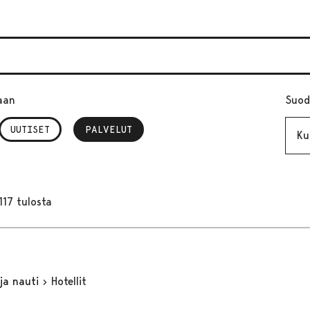
aan
Suod
Kuuk
UUTISET
PALVELUT
, VALITTU
117 tulosta
 ja nauti
Hotellit