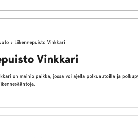
luoto
Liikennepuisto Vinkkari
epuisto Vinkkari
kkari on mainio paikka, jossa voi ajella polkuautoilla ja polkupyö
iikennesääntöjä.