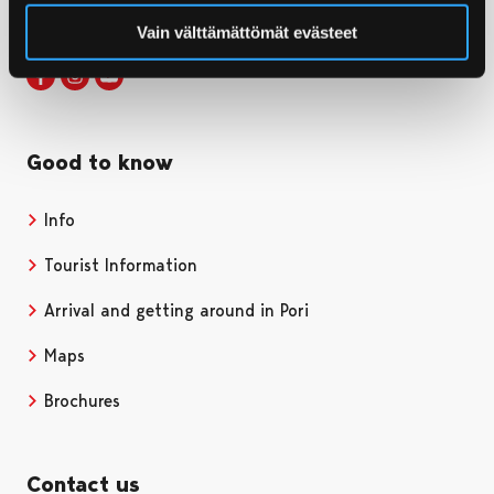
firstname.lastname@pori.fi
Vain välttämättömät evästeet
Visit Pori in Facebook
Opens in a new tab
Visit Pori in Instagram
Opens in a new tab
Visit Pori in Youtube
Opens in a new tab
Good to know
Info
Tourist Information
Arrival and getting around in Pori
Maps
Brochures
Contact us