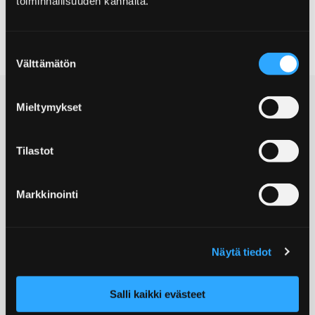
toiminnallisuuden kannalta.
Suostumuksen
Välttämätön
valinta
Mieltymykset
Tilastot
© City of Pori
Markkinointi
Postal address:
Yrjönkatu 6, 28100 Pori
Näytä tiedot
Tourist Information:
+358 2 621 7900
Email:
Salli kaikki evästeet
info@visitpori.fi