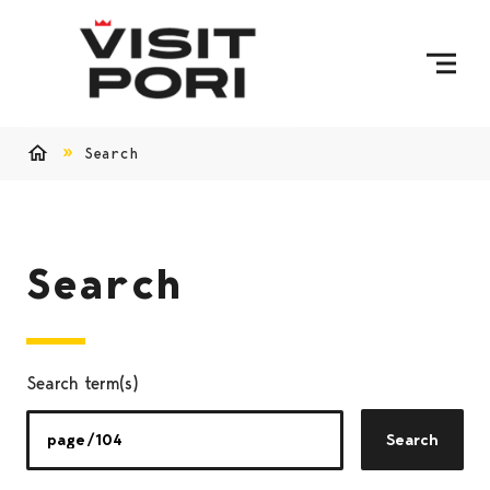
Skip to content
Search
Home
Search
Search term(s)
Search