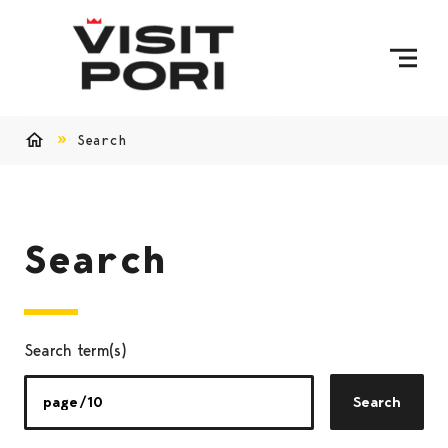
Skip to content
Search
Home
Search
Search term(s)
Search