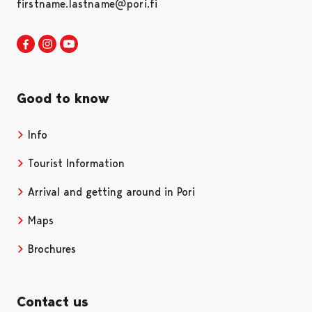
firstname.lastname@pori.fi
Visit Pori in Facebook
Opens in a new tab
Visit Pori in Instagram
Opens in a new tab
Visit Pori in Youtube
Opens in a new tab
Good to know
Info
Tourist Information
Arrival and getting around in Pori
Maps
Brochures
Contact us