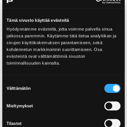
Tämä sivusto käyttää evästeitä
Home
Visit Yyteri
Hyödynnämme evästeitä, jotta voimme palvella sinua
jatkossa paremmin. Käytämme tätä tietoa analytiikan ja
Visit Yyteri
sivujen käyttökokemuksen parantamiseen, sekä
kohdennetun markkinoinnin suorittamiseen. Osa
evästeistä ovat välttämättömiä sivuston
toiminnallisuuden kannalta.
Home
Partners
Stay and Enjoy
Suostumuksen
Välttämätön
valinta
Stay and Enjoy
Mieltymykset
Tilastot