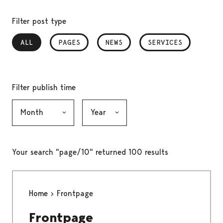
Filter post type
ALL
, SELECTED
PAGES
NEWS
SERVICES
Filter publish time
Month, selection submits the form
Year, selection submits the form
Your search "page/10" returned 100 results
Home
Frontpage
Frontpage