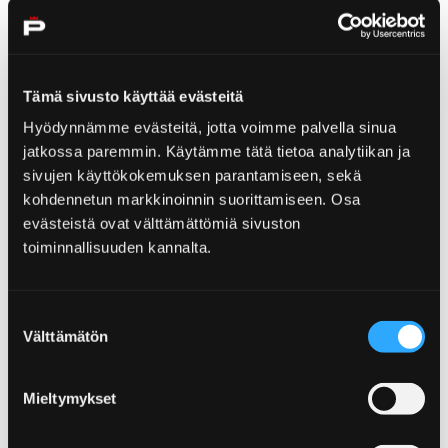
Tämä sivusto käyttää evästeitä
Home
Visit Yyteri
Hyödynnämme evästeitä, jotta voimme palvella sinua
Visit Yyteri
jatkossa paremmin. Käytämme tätä tietoa analytiikan ja
sivujen käyttökokemuksen parantamiseen, sekä
kohdennetun markkinoinnin suorittamiseen. Osa
evästeistä ovat välttämättömiä sivuston
toiminnallisuuden kannalta.
Home
News
Suostumuksen
News
Välttämätön
valinta
Mieltymykset