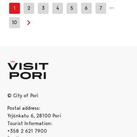
…
1
2
3
4
5
6
7
10
Next page
© City of Pori
Postal address:
Yrjönkatu 6, 28100 Pori
Tourist Information:
+358 2 621 7900