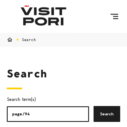
Skip to content
Search
Home
Search
Search term(s)
Search