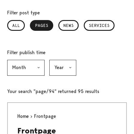
Filter post type
ALL
PAGES
, SELECTED
NEWS
SERVICES
Filter publish time
Month, selection submits the form
Year, selection submits the form
Your search "page/94" returned 95 results
Home
Frontpage
Frontpage