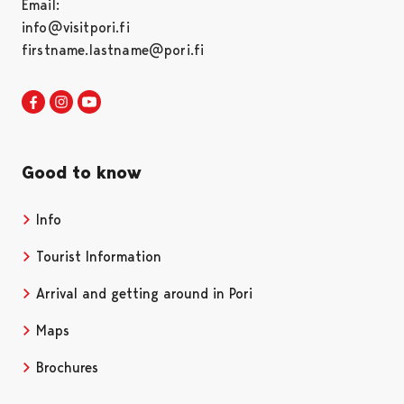
Email:
info@visitpori.fi
firstname.lastname@pori.fi
Visit Pori in Facebook
Opens in a new tab
Visit Pori in Instagram
Opens in a new tab
Visit Pori in Youtube
Opens in a new tab
Good to know
Info
Tourist Information
Arrival and getting around in Pori
Maps
Brochures