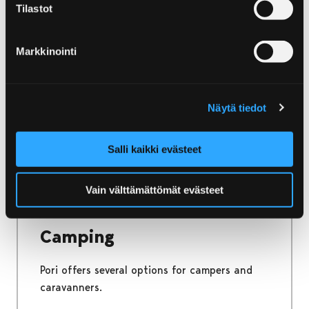
Tilastot
Home
Discover and Experience
Activities
Activities
Markkinointi
Excitement and experiences – let the feeling
take you and find the best holiday
Näytä tiedot
experiences in Pori.
Salli kaikki evästeet
Vain välttämättömät evästeet
Home
Stay and Enjoy
Camping
Camping
Pori offers several options for campers and
caravanners.