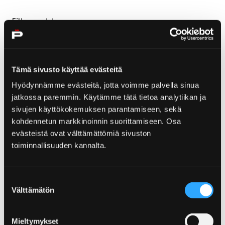
Filter post type
ALL
PAGES
NEWS
, SELECTED
SERVICE CARDS
Tämä sivusto käyttää evästeitä
Hyödynnämme evästeitä, jotta voimme palvella sinua
jatkossa paremmin. Käytämme tätä tietoa analytiikan ja
sivujen käyttökokemuksen parantamiseen, sekä
Filter publish time
kohdennetun markkinoinnin suorittamiseen. Osa
Month, selection submits the form
Year, selection submits the form
evästeistä ovat välttämättömiä sivuston
toiminnallisuuden kannalta.
Your search "page/94" returned 0 results
Suostumuksen
Välttämätön
valinta
No results
Mieltymykset