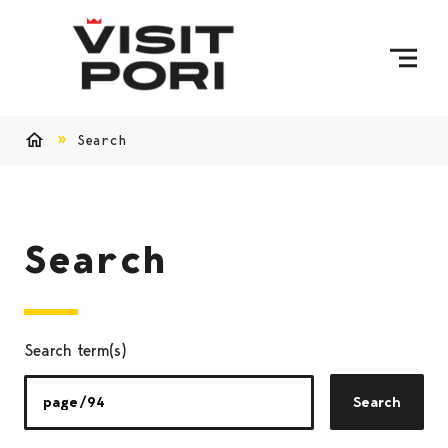
Skip to content
Search
Home
Search
Search term(s)
Search