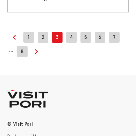
1
2
3
4
5
6
7
Previous page
…
8
Next page
© Visit Pori