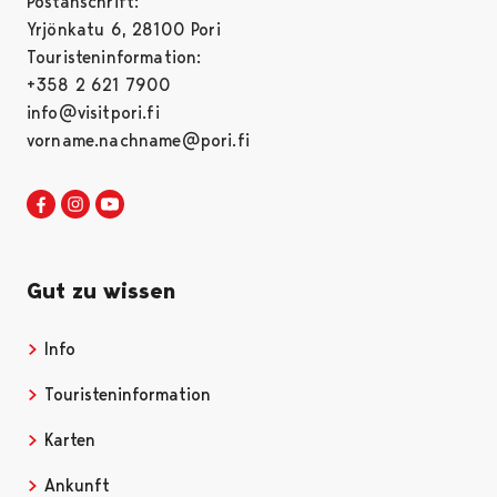
Postanschrift:
Yrjönkatu 6, 28100 Pori
Touristeninformation:
+358 2 621 7900
info@visitpori.fi
vorname.nachname@pori.fi
Visit Pori in Facebook
Opens in a new tab
Visit Pori in Instagram
Opens in a new tab
Visit Pori in Youtube
Opens in a new tab
Gut zu wissen
Info
Opens in a new tab
Touristeninformation
Opens in a new tab
Karten
Opens in a new tab
Ankunft
Opens in a new tab