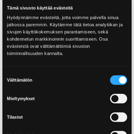
abwechslungsreiche Wanderwege verwöhnen
Tämä sivusto käyttää evästeitä
den Naturreisenden. Hier können Sie in das
Hyödynnämme evästeitä, jotta voimme palvella sinua
Herz der Natur von Pori eintauchen!
jatkossa paremmin. Käytämme tätä tietoa analytiikan ja
sivujen käyttökokemuksen parantamiseen, sekä
kohdennetun markkinoinnin suorittamiseen. Osa
evästeistä ovat välttämättömiä sivuston
toiminnallisuuden kannalta.
Home
Sehen und Erleben
Die Veranstaltungen
Suostumuksen
Die Veranstaltungen
Välttämätön
valinta
Die Momente zu erinnern! Pori ist eine der
Mieltymykset
hochrangigen Städter Finnlands für
Veranstaltungen. In Pori bewegt man sich
leicht rund um die Stadt, weil nichts in der
Tilastot
Stadt weit entfernt ist. Also, den Moment
nutzen und in Veranstaltungen von Pori das