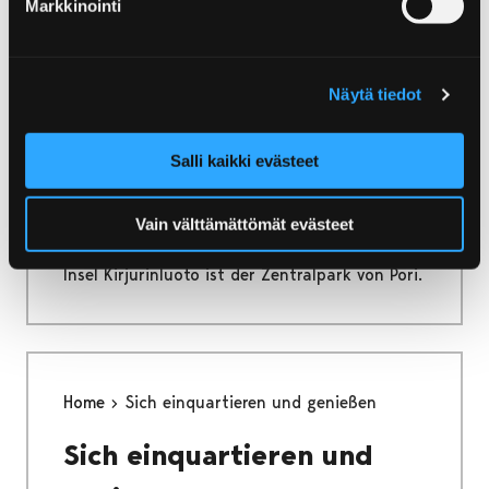
Markkinointi
ganze Jahr durch teilnehmen!
Näytä tiedot
Home
Kirjurinluoto
Salli kaikki evästeet
Kirjurinluoto
Vain välttämättömät evästeet
Inmitten des Flusses Kokemäenjoki gelegene
Insel Kirjurinluoto ist der Zentralpark von Pori.
Home
Sich einquartieren und genießen
Sich einquartieren und