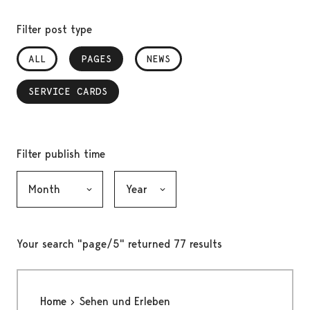
Filter post type
ALL
PAGES
, SELECTED
NEWS
SERVICE CARDS
, SELECTED
Filter publish time
Month, selection submits the form
Year, selection submits the form
Your search "page/5" returned 77 results
Home
Sehen und Erleben