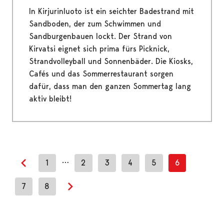
In Kirjurinluoto ist ein seichter Badestrand mit
Sandboden, der zum Schwimmen und
Sandburgenbauen lockt. Der Strand von
Kirvatsi eignet sich prima fürs Picknick,
Strandvolleyball und Sonnenbäder. Die Kiosks,
Cafés und das Sommerrestaurant sorgen
dafür, dass man den ganzen Sommertag lang
aktiv bleibt!
…
1
2
3
4
5
6
Previous page
7
8
Next page