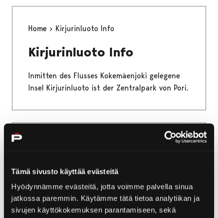
Home
Kirjurinluoto Info
Kirjurinluoto Info
Inmitten des Flusses Kokemäenjoki gelegene
Insel Kirjurinluoto ist der Zentralpark von Pori.
Home
Natur und Wandern
Fahrradrouten
Fahrradrouten
Tämä sivusto käyttää evästeitä
Hyödynnämme evästeitä, jotta voimme palvella sinua
Treten Sie in Pori in die Pedale, um tolle
jatkossa paremmin. Käytämme tätä tietoa analytiikan ja
Erlebnisse zu haben.
sivujen käyttökokemuksen parantamiseen, sekä