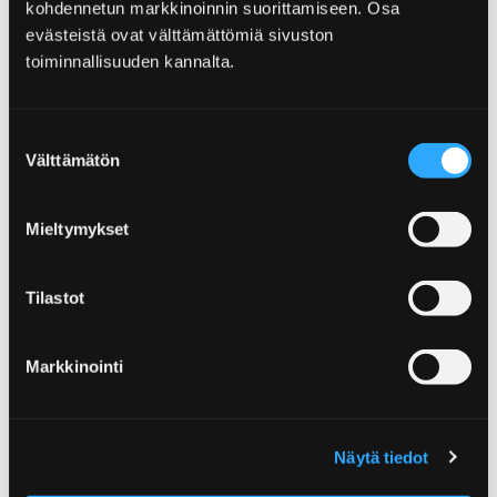
kohdennetun markkinoinnin suorittamiseen. Osa
evästeistä ovat välttämättömiä sivuston
toiminnallisuuden kannalta.
Home
Kirjurinluoto
Pelle-Hermanni-Spielpark
Suostumuksen
Välttämätön
valinta
Pelle-Hermanni-Spielpark
Mieltymykset
Das Spielgebiet von Kirjurinluoto, der Pelle-
Hermanni-Spielpark misst ca. drei Hektar –
fast fünf Fußballfelder groß! Der Park besitzt
Tilastot
eine ganze Menge von Spielbereichen für
verschiedene Altersstufen, mit Rutschbahnen
Markkinointi
und Klettergerüsten — und alles ohne
Eintrittskosten!
Näytä tiedot