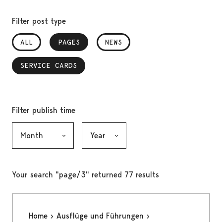
Filter post type
ALL
PAGES
, SELECTED
NEWS
SERVICE CARDS
, SELECTED
Filter publish time
Month, selection submits the form
Year, selection submits the form
Your search "page/3" returned 77 results
Home
Ausflüge und Führungen