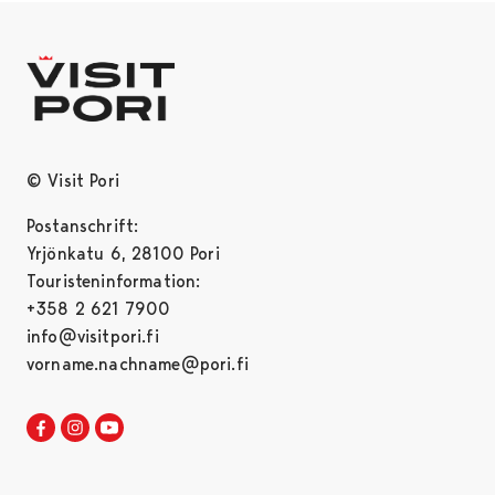
© Visit Pori
Postanschrift:
Yrjönkatu 6, 28100 Pori
Touristeninformation:
+358 2 621 7900
info@visitpori.fi
vorname.nachname@pori.fi
Visit Pori in Facebook
Opens in a new tab
Visit Pori in Instagram
Opens in a new tab
Visit Pori in Youtube
Opens in a new tab