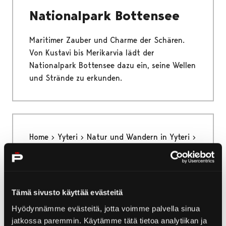
Nationalpark Bottensee
Maritimer Zauber und Charme der Schären.
Von Kustavi bis Merikarvia lädt der
Nationalpark Bottensee dazu ein, seine Wellen
und Strände zu erkunden.
Home
Yyteri
Natur und Wandern in Yyteri
Fahrradfahren in Yyteri
Fahrradfahren in Yyteri
Tämä sivusto käyttää evästeitä
Die Karhuluoto-Tour ist eine Mountainbike-
Hyödynnämme evästeitä, jotta voimme palvella sinua
Route in Yyteri. Auch die Munakari-Tour kann
jatkossa paremmin. Käytämme tätä tietoa analytiikan ja
mit dem Fahrrad befahren werden.