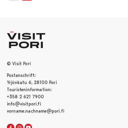
© Visit Pori
Postanschrift:
Yrjönkatu 6, 28100 Pori
Touristeninformation:
+358 2 621 7900
info@visitpori.fi
vorname.nachname@pori.fi
Visit Pori in Facebook
Opens in a new tab
Visit Pori in Instagram
Opens in a new tab
Visit Pori in Youtube
Opens in a new tab