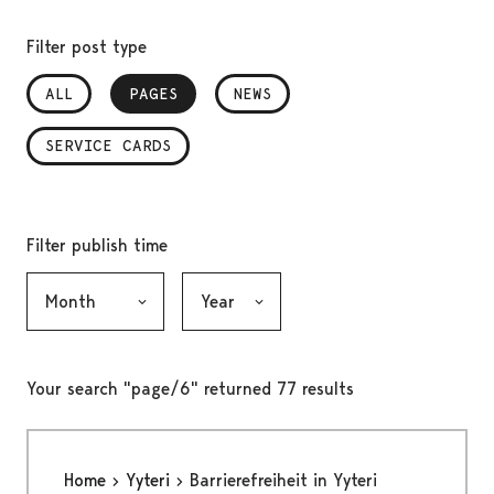
Filter post type
ALL
PAGES
, SELECTED
NEWS
SERVICE CARDS
Filter publish time
Month, selection submits the form
Year, selection submits the form
Your search "page/6" returned 77 results
Home
Yyteri
Barrierefreiheit in Yyteri