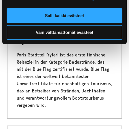
Home
Für den Reisenden
Nachhaltiger Tourismus in Yyteri
Salli kaikki evästeet
Nachhaltiger Tourismus in
Vain välttämättömät evästeet
Yyteri
Poris Stadtteil Yyteri ist das erste finnische
Reiseziel in der Kategorie Badestrände, das
mit der Blue Flag zertifiziert wurde. Blue Flag
ist eines der weltweit bekanntesten
Umweltzertifikate für nachhaltigen Tourismus,
das an Betreiber von Stränden, Jachthäfen
und verantwortungsvollem Bootstourismus
vergeben wird.