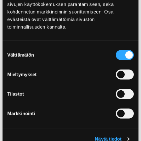
sivujen käyttökokemuksen parantamiseen, sekä
kohdennetun markkinoinnin suorittamiseen. Osa
evästeistä ovat välttämättömiä sivuston
toiminnallisuuden kannalta.
Home
Für den Reisenden
Suostumuksen
Für den Reisenden
Välttämätön
valinta
Verantwortungsbewusster Tourismus
berücksichtigt die gegenwärtigen und
Mieltymykset
zukünftigen Auswirkungen des
Fremdenverkehrs, indem er die Bedürfnisse von
Tilastot
Touristen, Tourismusunternehmen, Reisezielen,
der Umwelt und der lokalen Bevölkerung jetzt
und in Zukunft berücksichtigt.
Markkinointi
Näytä tiedot