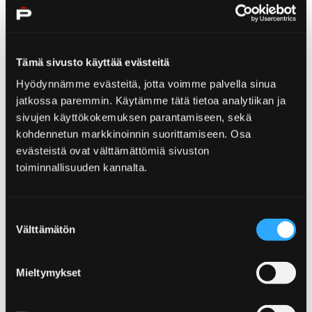
Tämä sivusto käyttää evästeitä
Home
Yyteri
Reposaari
Hyödynnämme evästeitä, jotta voimme palvella sinua
Reposaari
jatkossa paremmin. Käytämme tätä tietoa analytiikan ja
sivujen käyttökokemuksen parantamiseen, sekä
kohdennetun markkinoinnin suorittamiseen. Osa
Machen Sie eine Pilgertour zur Stätte der
evästeistä ovat välttämättömiä sivuston
guten Laune – zur Insel Reposaari, von der
toiminnallisuuden kannalta.
tausend maritime Märchen und Geschichten
erzählt werden.
Suostumuksen
Välttämätön
valinta
Home
Kirjurinluoto
Mieltymykset
Kinderverkehrspark Vinkkari