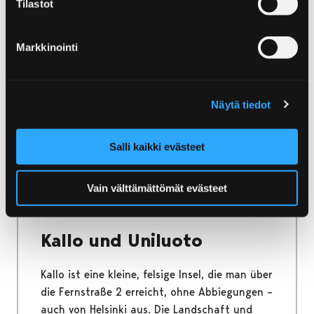
Tilastot
Kinderverkehrspark
Vinkkari
Markkinointi
Der Kinderverkehrspark Vinkkari eignet sich
prima fürs Fahren mit Tretautos und
Näytä tiedot
Fahrrädern. Beim Spielen lernt man auch
Verkehrsregeln.
Salli kaikki evästeet
Vain välttämättömät evästeet
Home
Yyteri
Kallo und Uniluoto
Kallo und Uniluoto
Kallo ist eine kleine, felsige Insel, die man über
die Fernstraße 2 erreicht, ohne Abbiegungen –
auch von Helsinki aus. Die Landschaft und