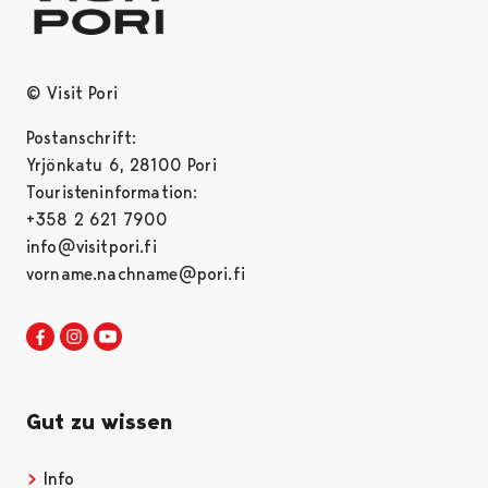
© Visit Pori
Postanschrift:
Yrjönkatu 6, 28100 Pori
Touristeninformation:
+358 2 621 7900
info@visitpori.fi
vorname.nachname@pori.fi
Visit Pori in Facebook
Opens in a new tab
Visit Pori in Instagram
Opens in a new tab
Visit Pori in Youtube
Opens in a new tab
Gut zu wissen
Info
Opens in a new tab