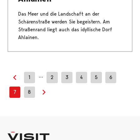
Das Meer und die Landschaft an der
Schärenstraße werden Sie begeistern. Am
Straßenrand liegt auch das idyllische Dorf
Ahlainen.
…
1
2
3
4
5
6
Previous page
7
8
Next page