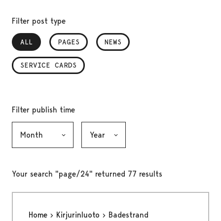
Filter post type
ALL
, SELECTED
PAGES
NEWS
SERVICE CARDS
Filter publish time
Month, selection submits the form
Year, selection submits the form
Your search "page/24" returned 77 results
Home
Kirjurinluoto
Badestrand