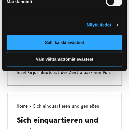
Markkinointi
ganze Jahr durch teilnehmen!
Näytä tiedot
Home
Kirjurinluoto
Salli kaikki evästeet
Kirjurinluoto
Vain välttämättömät evästeet
Inmitten des Flusses Kokemäenjoki gelegene
Insel Kirjurinluoto ist der Zentralpark von Pori.
Home
Sich einquartieren und genießen
Sich einquartieren und