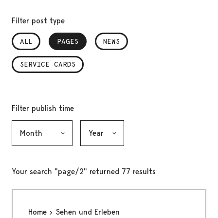
Filter post type
ALL
PAGES
, SELECTED
NEWS
SERVICE CARDS
Filter publish time
Month, selection submits the form
Year, selection submits the form
Your search "page/2" returned 77 results
Home
Sehen und Erleben