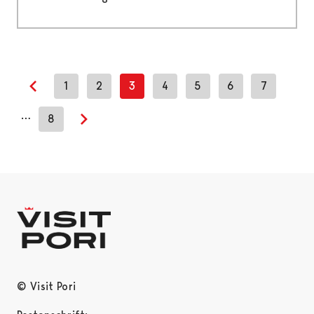
1
2
3
4
5
6
7
Previous page
…
8
Next page
© Visit Pori