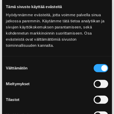
abwechslungsreiche Wanderwege verwöhnen
Tämä sivusto käyttää evästeitä
den Naturreisenden. Hier können Sie in das
Hyödynnämme evästeitä, jotta voimme palvella sinua
Herz der Natur von Pori eintauchen!
jatkossa paremmin. Käytämme tätä tietoa analytiikan ja
sivujen käyttökokemuksen parantamiseen, sekä
kohdennetun markkinoinnin suorittamiseen. Osa
evästeistä ovat välttämättömiä sivuston
toiminnallisuuden kannalta.
Home
Sehen und Erleben
Die Veranstaltungen
Suostumuksen
Die Veranstaltungen
Välttämätön
valinta
Die Momente zu erinnern! Pori ist eine der
Mieltymykset
hochrangigen Städter Finnlands für
Veranstaltungen. In Pori bewegt man sich
leicht rund um die Stadt, weil nichts in der
Tilastot
Stadt weit entfernt ist. Also, den Moment
nutzen und in Veranstaltungen von Pori das