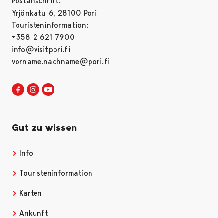
Postanschrift:
Yrjönkatu 6, 28100 Pori
Touristeninformation:
+358 2 621 7900
info@visitpori.fi
vorname.nachname@pori.fi
Visit Pori in Facebook
Opens in a new tab
Visit Pori in Instagram
Opens in a new tab
Visit Pori in Youtube
Opens in a new tab
Gut zu wissen
Info
Opens in a new tab
Touristeninformation
Opens in a new tab
Karten
Opens in a new tab
Ankunft
Opens in a new tab