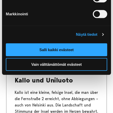
Vinkkari
Markkinointi
Der Kinderverkehrspark Vinkkari eignet sich
prima fürs Fahren mit Tretautos und
Fahrrädern. Beim Spielen lernt man auch
Näytä tiedot
Verkehrsregeln.
Salli kaikki evästeet
Vain välttämättömät evästeet
Home
Yyteri
Kallo und Uniluoto
Kallo und Uniluoto
Kallo ist eine kleine, felsige Insel, die man über
die Fernstraße 2 erreicht, ohne Abbiegungen –
auch von Helsinki aus. Die Landschaft und
Stimmung der Insel werden im Herzen bewahrt.