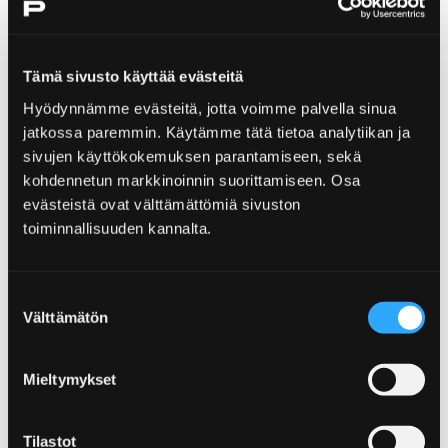
Home
Yyteri
Reposaari
Tämä sivusto käyttää evästeitä
Hyödynnämme evästeitä, jotta voimme palvella sinua
Reposaari
jatkossa paremmin. Käytämme tätä tietoa analytiikan ja
sivujen käyttökokemuksen parantamiseen, sekä
Machen Sie eine Pilgertour zur Stätte der
kohdennetun markkinoinnin suorittamiseen. Osa
guten Laune – zur Insel Reposaari, von der
evästeistä ovat välttämättömiä sivuston
tausend maritime Märchen und Geschichten
toiminnallisuuden kannalta.
erzählt werden.
Suostumuksen
Välttämätön
valinta
Home
Kirjurinluoto
Mieltymykset
Kinderverkehrspark Vinkkari
Kinderverkehrspark
Tilastot