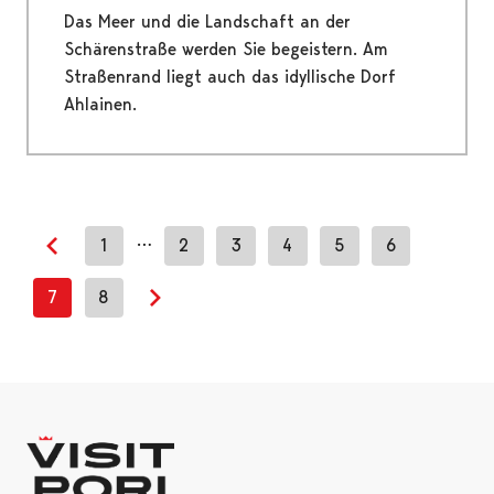
Das Meer und die Landschaft an der
Schärenstraße werden Sie begeistern. Am
Straßenrand liegt auch das idyllische Dorf
Ahlainen.
…
1
2
3
4
5
6
Previous page
7
8
Next page