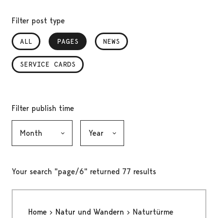
Filter post type
ALL
PAGES
, SELECTED
NEWS
SERVICE CARDS
Filter publish time
Month, selection submits the form
Year, selection submits the form
Your search "page/6" returned 77 results
Home
Natur und Wandern
Naturtürme