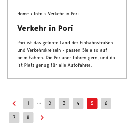
Home
Info
Verkehr in Pori
Verkehr in Pori
Pori ist das gelobte Land der Einbahnstraßen
und Verkehrskreiseln - passen Sie also auf
beim Fahren. Die Porianer fahren gern, und da
ist Platz genug für alle Autofahrer.
…
1
2
3
4
5
6
Previous page
7
8
Next page