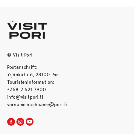
© Visit Pori
Postanschrift:
Yrjönkatu 6, 28100 Pori
Touristeninformation:
+358 2 621 7900
info@visitpori.fi
vorname.nachname@pori.fi
Visit Pori in Facebook
Opens in a new tab
Visit Pori in Instagram
Opens in a new tab
Visit Pori in Youtube
Opens in a new tab