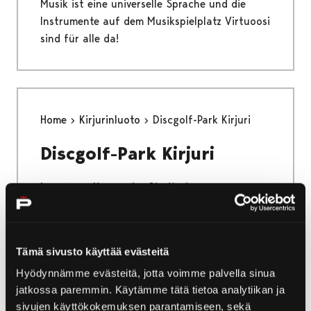
Musik ist eine universelle Sprache und die
Instrumente auf dem Musikspielplatz Virtuoosi
sind für alle da!
Home
Kirjurinluoto
Discgolf-Park Kirjuri
Discgolf-Park Kirjuri
Im grünen Herzen der Stadt, der
Parklandschaft von Kirjurinluoto, kann auch
Discgolf gespielt werden!
Tämä sivusto käyttää evästeitä
Hyödynnämme evästeitä, jotta voimme palvella sinua
jatkossa paremmin. Käytämme tätä tietoa analytiikan ja
Home
Kirjurinluoto
Pfade und Routen
sivujen käyttökokemuksen parantamiseen, sekä