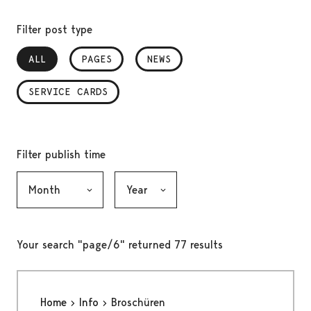
Filter post type
ALL
, SELECTED
PAGES
NEWS
SERVICE CARDS
Filter publish time
Month, selection submits the form
Year, selection submits the form
Your search "page/6" returned 77 results
Home
Info
Broschüren