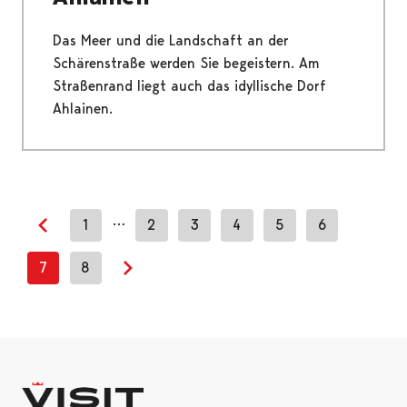
Das Meer und die Landschaft an der
Schärenstraße werden Sie begeistern. Am
Straßenrand liegt auch das idyllische Dorf
Ahlainen.
…
1
2
3
4
5
6
Previous page
7
8
Next page