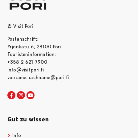
© Visit Pori
Postanschrift:
Yrjönkatu 6, 28100 Pori
Touristeninformation:
+358 2 621 7900
info@visitpori.fi
vorname.nachname@pori.fi
Visit Pori in Facebook
Opens in a new tab
Visit Pori in Instagram
Opens in a new tab
Visit Pori in Youtube
Opens in a new tab
Gut zu wissen
Info
Opens in a new tab