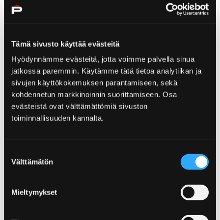
Tämä sivusto käyttää evästeitä
Home
Yyteri
Reposaari
Hyödynnämme evästeitä, jotta voimme palvella sinua
Reposaari
jatkossa paremmin. Käytämme tätä tietoa analytiikan ja
sivujen käyttökokemuksen parantamiseen, sekä
kohdennetun markkinoinnin suorittamiseen. Osa
Machen Sie eine Pilgertour zur Stätte der
evästeistä ovat välttämättömiä sivuston
guten Laune – zur Insel Reposaari, von der
toiminnallisuuden kannalta.
tausend maritime Märchen und Geschichten
erzählt werden.
Suostumuksen
Välttämätön
valinta
Home
Kirjurinluoto
Mieltymykset
Kinderverkehrspark Vinkkari