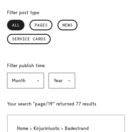
Filter post type
ALL
, SELECTED
PAGES
NEWS
SERVICE CARDS
Filter publish time
Month, selection submits the form
Year, selection submits the form
Your search "page/19" returned 77 results
Home
Kirjurinluoto
Badestrand