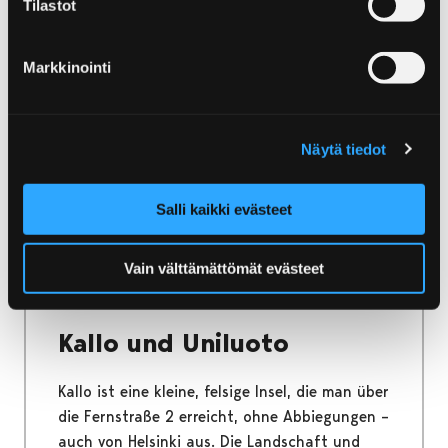
Tilastot
Kinderverkehrspark
Vinkkari
Markkinointi
Der Kinderverkehrspark Vinkkari eignet sich
prima fürs Fahren mit Tretautos und
Näytä tiedot
Fahrrädern. Beim Spielen lernt man auch
Verkehrsregeln.
Salli kaikki evästeet
Vain välttämättömät evästeet
Home
Yyteri
Kallo und Uniluoto
Kallo und Uniluoto
Kallo ist eine kleine, felsige Insel, die man über
die Fernstraße 2 erreicht, ohne Abbiegungen –
auch von Helsinki aus. Die Landschaft und