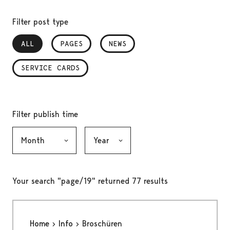
Filter post type
ALL
, SELECTED
PAGES
NEWS
SERVICE CARDS
Filter publish time
Month, selection submits the form
Year, selection submits the form
Your search "page/19" returned 77 results
Home
Info
Broschüren