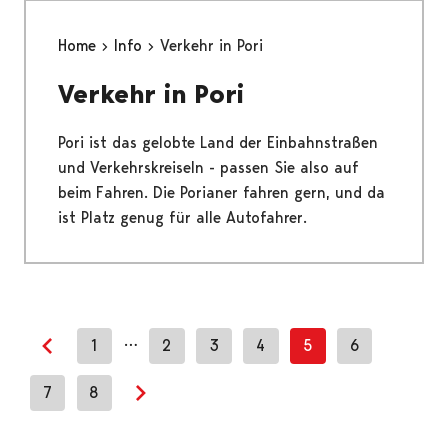
Home
Info
Verkehr in Pori
Verkehr in Pori
Pori ist das gelobte Land der Einbahnstraßen
und Verkehrskreiseln - passen Sie also auf
beim Fahren. Die Porianer fahren gern, und da
ist Platz genug für alle Autofahrer.
…
1
2
3
4
5
6
Previous page
7
8
Next page