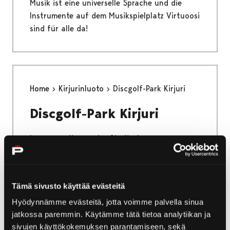
Musik ist eine universelle Sprache und die
Instrumente auf dem Musikspielplatz Virtuoosi
sind für alle da!
Home
Kirjurinluoto
Discgolf-Park Kirjuri
Discgolf-Park Kirjuri
Im grünen Herzen der Stadt, der
Parklandschaft von Kirjurinluoto, kann auch
Discgolf gespielt werden!
Tämä sivusto käyttää evästeitä
Hyödynnämme evästeitä, jotta voimme palvella sinua
jatkossa paremmin. Käytämme tätä tietoa analytiikan ja
Home
Kirjurinluoto
Pfade und Routen
sivujen käyttökokemuksen parantamiseen, sekä