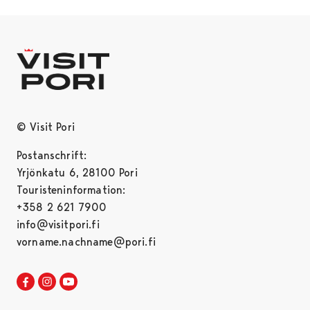
© Visit Pori
Postanschrift:
Yrjönkatu 6, 28100 Pori
Touristeninformation:
+358 2 621 7900
info@visitpori.fi
vorname.nachname@pori.fi
Visit Pori in Facebook
Opens in a new tab
Visit Pori in Instagram
Opens in a new tab
Visit Pori in Youtube
Opens in a new tab