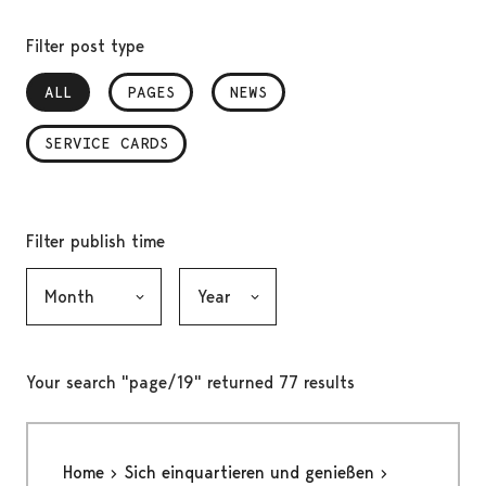
Filter post type
ALL
, SELECTED
PAGES
NEWS
SERVICE CARDS
Filter publish time
Month, selection submits the form
Year, selection submits the form
Your search "page/19" returned 77 results
Home
Sich einquartieren und genießen