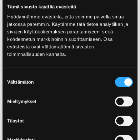
Tämä sivusto käyttää evästeitä
Hyödynnämme evästeitä, jotta voimme palvella sinua
jatkossa paremmin. Käytämme tätä tietoa analytiikan ja
sivujen käyttökokemuksen parantamiseen, sekä
Home
Sich einquartieren und genießen
kohdennetun markkinoinnin suorittamiseen. Osa
evästeistä ovat välttämättömiä sivuston
Sich einquartieren und
toiminnallisuuden kannalta.
genießen
Suostumuksen
Die Region Pori bietet zahlreiche Arten von
Välttämätön
valinta
Übernachtungsmöglichkeiten, seien es die
belebte Innenstadt oder die Ruhe der Küste.
Mieltymykset
Außerdem bietet unsere reichliche Restaurant-
Auswahl Hunger- und Durstlöscher nach
jedem Geschmack.
Tilastot
Markkinointi