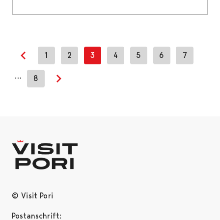
1
2
3
4
5
6
7
Previous page
…
8
Next page
© Visit Pori
Postanschrift: