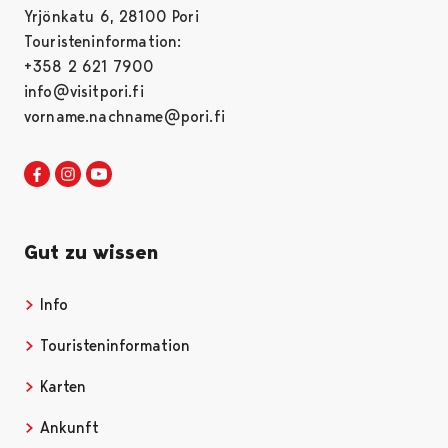
Yrjönkatu 6, 28100 Pori
Touristeninformation:
+358 2 621 7900
info@visitpori.fi
vorname.nachname@pori.fi
Visit Pori in Facebook
Opens in a new tab
Visit Pori in Instagram
Opens in a new tab
Visit Pori in Youtube
Opens in a new tab
Gut zu wissen
Info
Opens in a new tab
Touristeninformation
Opens in a new tab
Karten
Opens in a new tab
Ankunft
Opens in a new tab