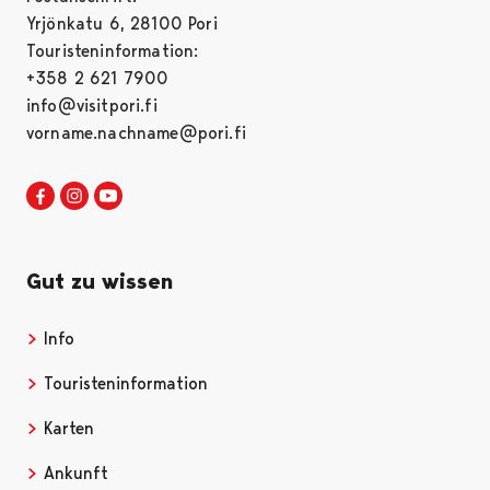
Yrjönkatu 6, 28100 Pori
Touristeninformation:
+358 2 621 7900
info@visitpori.fi
vorname.nachname@pori.fi
Visit Pori in Facebook
Opens in a new tab
Visit Pori in Instagram
Opens in a new tab
Visit Pori in Youtube
Opens in a new tab
Gut zu wissen
Info
Opens in a new tab
Touristeninformation
Opens in a new tab
Karten
Opens in a new tab
Ankunft
Opens in a new tab