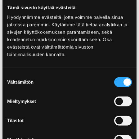
Tämä sivusto käyttää evästeitä
Home
Info
Karten
Hyödynnämme evästeitä, jotta voimme palvella sinua
jatkossa paremmin. Käytämme tätä tietoa analytiikan ja
Karten
sivujen käyttökokemuksen parantamiseen, sekä
kohdennetun markkinoinnin suorittamiseen. Osa
Sie sollen sich nicht unnötig verlaufen.
evästeistä ovat välttämättömiä sivuston
Stecken Sie schon mal eine Karte in die
toiminnallisuuden kannalta.
Gesäßtasche und prüfen Sie, wo die
Parkplätze, Fahrradwege und Naturpfade zu
finden sind. Die Karten sind auch in unserer
Suostumuksen
Touristeninformation erhältlich.
Välttämätön
valinta
Mieltymykset
Home
Ausflüge und Führungen
Tilastot
Ausflüge und Führungen