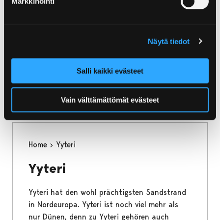
Markkinointi
Entdecken Sie Pori, die Stadt des Flusses und
der See, schauen Sie in die Geschichte, treten
Sie in die Welt der Kunst und Architektur,
Näytä tiedot
lassen Sie sich von dem Fluss und der zu dem
Nationalpark der Bottensee gehörenden
Salli kaikki evästeet
Inselwelt entzücken. Pori bietet Erlebnisse für
jedermann.
Vain välttämättömät evästeet
Home
Yyteri
Yyteri
Yyteri hat den wohl prächtigsten Sandstrand
in Nordeuropa. Yyteri ist noch viel mehr als
nur Dünen, denn zu Yyteri gehören auch