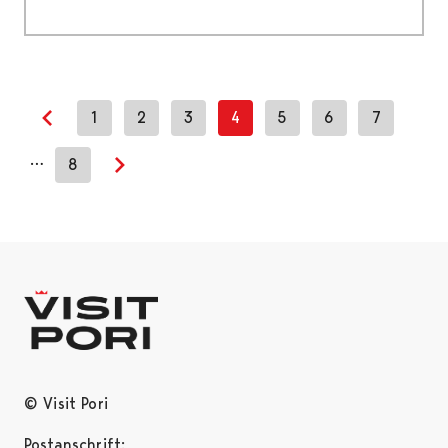
1
2
3
4
5
6
7
Previous page
…
8
Next page
© Visit Pori
Postanschrift: