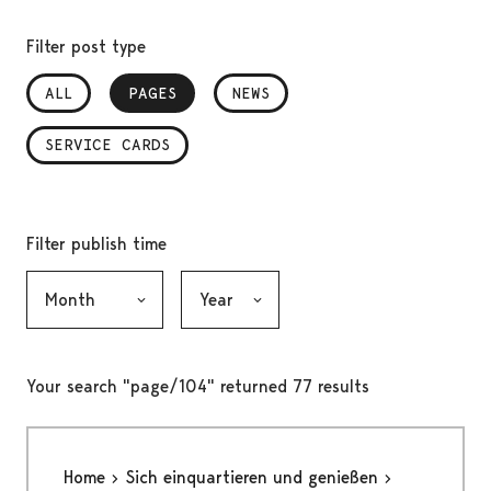
Filter post type
ALL
PAGES
, SELECTED
NEWS
SERVICE CARDS
Filter publish time
Month, selection submits the form
Year, selection submits the form
Your search "page/104" returned 77 results
Home
Sich einquartieren und genießen