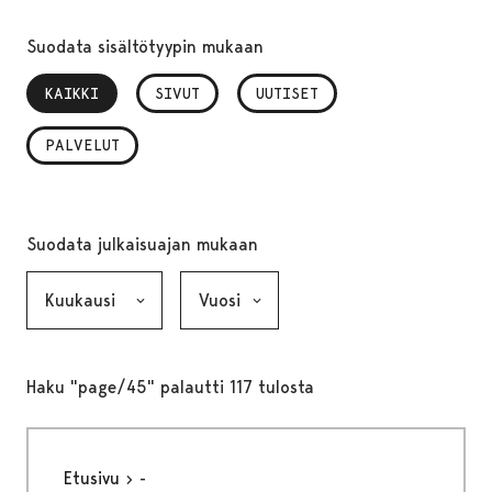
Suodata sisältötyypin mukaan
KAIKKI
, VALITTU
SIVUT
UUTISET
PALVELUT
Suodata julkaisuajan mukaan
Kuukausi, valinta lähettää lomakkeen
Vuosi, valinta lähettää lomakkeen
Haku "page/45" palautti 117 tulosta
Etusivu
-