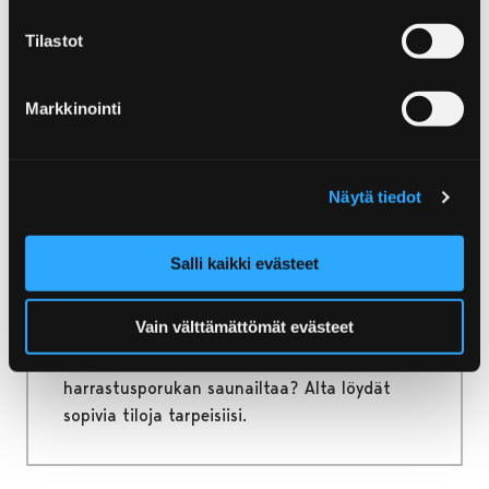
Porissa ei lapsien aika käy pitkäksi! Porista
Tilastot
löytyy kaikkea lapsille sopivista museoista
hauskoihin leikkipuistoihin ja uimarantoihin.
Tässä upeita elämyksiä koko perheen
Markkinointi
viihtymisen takaamiseksi!
Näytä tiedot
Etusivu
0–50 henkilön tilat
Salli kaikki evästeet
0–50 henkilön tilat
Vain välttämättömät evästeet
Järjestätkö kokousta, perhejuhlaa tai kenties
harrastusporukan saunailtaa? Alta löydät
sopivia tiloja tarpeisiisi.