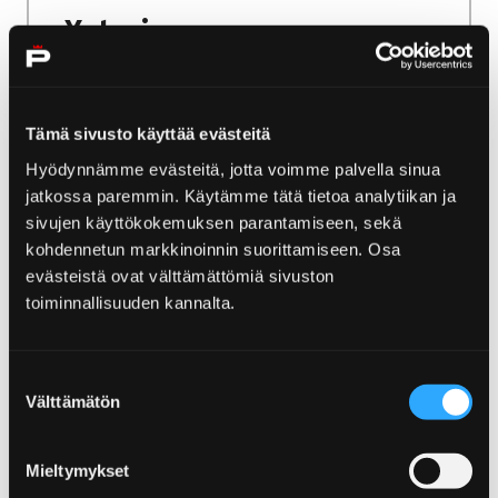
Yyteri
Yyteri on Pohjoismaiden upein hiekkaranta.
Samalla se on paljon muutakin, sillä nimen
Tämä sivusto käyttää evästeitä
alle mahtuu niin Reposaari, Kallo kuin
Ahlainenkin. Yyterin ihmeet eivät rajoitu
Hyödynnämme evästeitä, jotta voimme palvella sinua
rantaviivan kuivalle puolelle. Selkämeren
jatkossa paremmin. Käytämme tätä tietoa analytiikan ja
sivujen käyttökokemuksen parantamiseen, sekä
kansallispuistossa pääset tutustumaan
kohdennetun markkinoinnin suorittamiseen. Osa
mielenkiintoisiin ulkosaariin kuten Säppiin,
evästeistä ovat välttämättömiä sivuston
Iso-Enskeriin ja Munakariin.
toiminnallisuuden kannalta.
Suostumuksen
Välttämätön
valinta
Etusivu
Näe ja koe
Lapsiperheille
Lapsiperheille
Mieltymykset