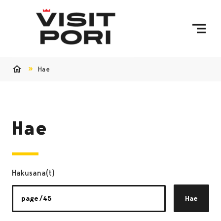
Ohita sisältö
Hae
Etusivu
Hae
Hakusana(t)
Hae