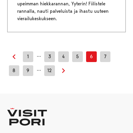
upeimman hiekkarannan, Yyterin! Fiilistele
rannalla, nauti palveluista ja ihastu uuteen
vierailukeskukseen.
…
1
3
4
5
6
7
Previous page
…
8
9
12
Next page