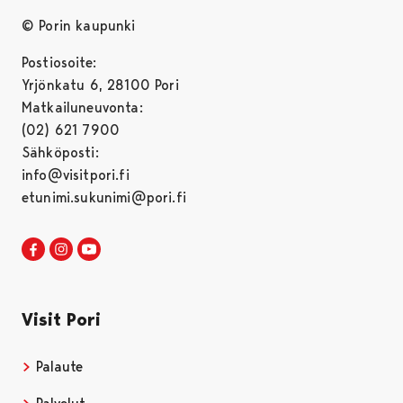
© Porin kaupunki
Postiosoite:
Yrjönkatu 6, 28100 Pori
Matkailuneuvonta:
(02) 621 7900
Sähköposti:
info@visitpori.fi
etunimi.sukunimi@pori.fi
Visit Pori Facebookissa
Avautuu uudessa välilehdessä
Visit Pori Instagrammissa
Avautuu uudessa välilehdessä
Visit Pori JuuTuubissa
Avautuu uudessa välilehdessä
Visit Pori
Palaute