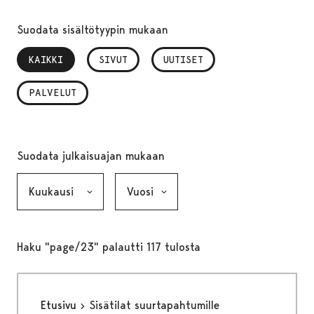
Suodata sisältötyypin mukaan
KAIKKI
, VALITTU
SIVUT
UUTISET
PALVELUT
Suodata julkaisuajan mukaan
Kuukausi, valinta lähettää lomakkeen
Vuosi, valinta lähettää lomakkeen
Haku "page/23" palautti 117 tulosta
Etusivu
Sisätilat suurtapahtumille