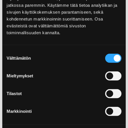
jatkossa paremmin. Käytämme tätä tietoa analytiikan ja
sivujen käyttökokemuksen parantamiseen, sekä
kohdennetun markkinoinnin suorittamiseen. Osa
Etusivu
Kumppanit
evästeistä ovat välttämättömiä sivuston
toiminnallisuuden kannalta.
Kumppanit
Suostumuksen
Välttämätön
valinta
Mieltymykset
Etusivu
Näe ja koe
Ostokset
Ostokset
Tilastot
Shoppailun iloa löydät Porin ostoskeskuksista
ja useista pienemmistä liikkeistä. Tule
Markkinointi
tekemään löytöjä ja nappaa tuliaiset mukaan.
Muista myös kurkata Visit Porin