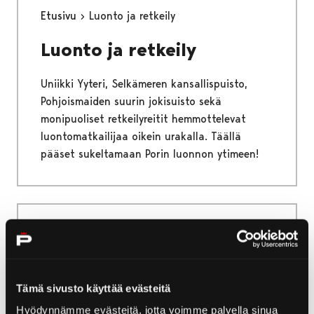
Etusivu
Luonto ja retkeily
Luonto ja retkeily
Uniikki Yyteri, Selkämeren kansallispuisto,
Pohjoismaiden suurin jokisuisto sekä
monipuoliset retkeilyreitit hemmottelevat
luontomatkailijaa oikein urakalla. Täällä
pääset sukeltamaan Porin luonnon ytimeen!
Etusivu
Palvelut
Palvelut
Tämä sivusto käyttää evästeitä
Hyödynnämme evästeitä, jotta voimme palvella sinua