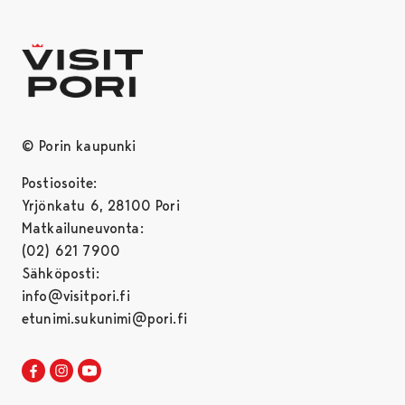
© Porin kaupunki
Postiosoite:
Yrjönkatu 6, 28100 Pori
Matkailuneuvonta:
(02) 621 7900
Sähköposti:
info@visitpori.fi
etunimi.sukunimi@pori.fi
Visit Pori Facebookissa
Avautuu uudessa välilehdessä
Visit Pori Instagrammissa
Avautuu uudessa välilehdessä
Visit Pori JuuTuubissa
Avautuu uudessa välilehdessä