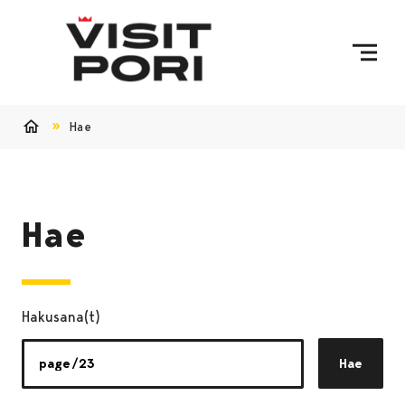
Ohita sisältö
Hae
Etusivu
Hae
Hakusana(t)
Hae