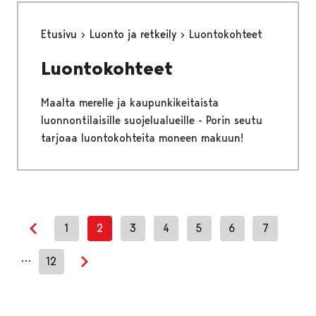
Etusivu
Luonto ja retkeily
Luontokohteet
Luontokohteet
Maalta merelle ja kaupunkikeitaista
luonnontilaisille suojelualueille - Porin seutu
tarjoaa luontokohteita moneen makuun!
1
2
3
4
5
6
7
Previous page
…
12
Next page