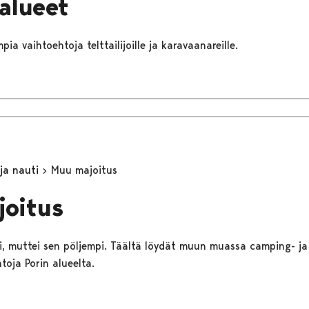
äalueet
pia vaihtoehtoja telttailijoille ja karavaanareille.
 ja nauti
Muu majoitus
joitus
kki, muttei sen pöljempi. Täältä löydät muun muassa camping- ja
toja Porin alueelta.