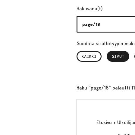
Hakusana(t)
Suodata sisältötyypin muk
KAIKKI
SIVUT
, VALITTU
Haku "page/18" palautti 11
Etusivu
Ulkoilija