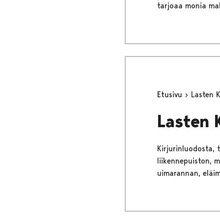
tarjoaa monia mah
Etusivu
Lasten K
Lasten 
Kirjurinluodosta, 
liikennepuiston, m
uimarannan, eläimi