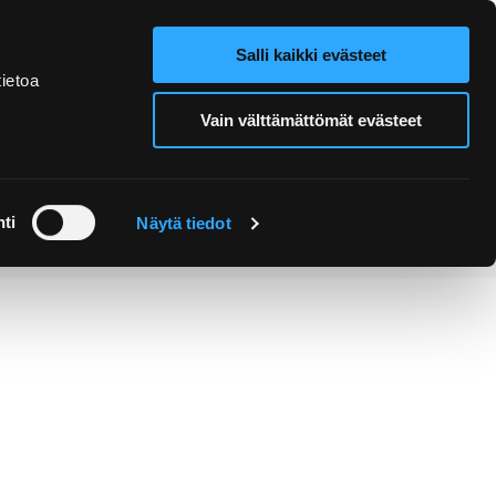
Salli kaikki evästeet
Verkkokauppa
Hae sivustolta
ietoa
Vain välttämättömät evästeet
Retket ja
Järjestä
opastukset
tapahtuma
ti
Näytä tiedot