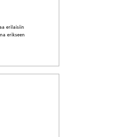
a erilaisiin
ina erikseen