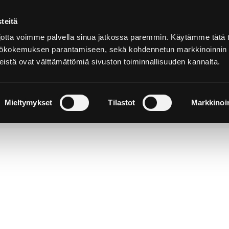
teitä
Suomeksi
tta voimme palvella sinua jatkossa paremmin. Käytämme tätä t
yttökokemuksen parantamiseen, sekä kohdennetun markkinoinnin
istä ovat välttämättömiä sivuston toiminnallisuuden kannalta.
ja
Majoitu ja
Luonto ja
e
nauti
retkeily
Mieltymykset
Tilastot
Markkinoin