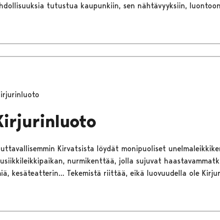
dollisuuksia tutustua kaupunkiin, sen nähtävyyksiin, luontoon
irjurinluoto
Kirjurinluoto
tuttavallisemmin Kirvatsista löydät monipuoliset unelmaleikkike
usiikkileikkipaikan, nurmikenttää, jolla sujuvat haastavammatki
ä, kesäteatterin... Tekemistä riittää, eikä luovuudella ole Kirju