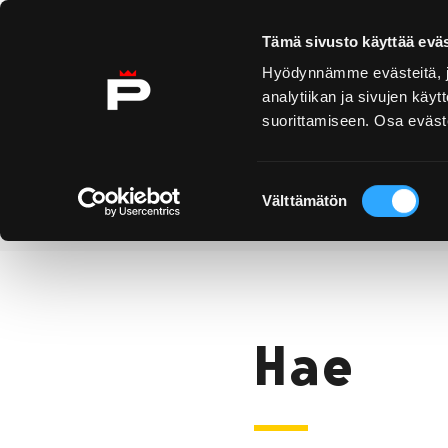
Ohita sisältö
Tämä sivusto käyttää eväs
Hyödynnämme evästeitä, jo
analytiikan ja sivujen kä
suorittamiseen. Osa eväste
Yyteri
Kirjurinluoto
Näe 
ko
Suostumuksen
Välttämätön
valinta
Hae
Etusivu
Hae