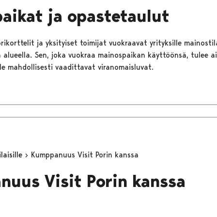
aikat ja opastetaulut
ikorttelit ja yksityiset toimijat vuokraavat yrityksille mainostila
in alueella. Sen, joka vuokraa mainospaikan käyttöönsä, tulee a
le mahdollisesti vaadittavat viranomaisluvat.
aisille
Kumppanuus Visit Porin kanssa
uus Visit Porin kanssa