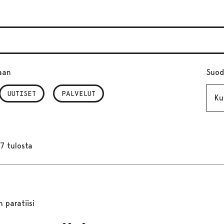
aan
Suod
Kuuk
UUTISET
PALVELUT
7 tulosta
n paratiisi