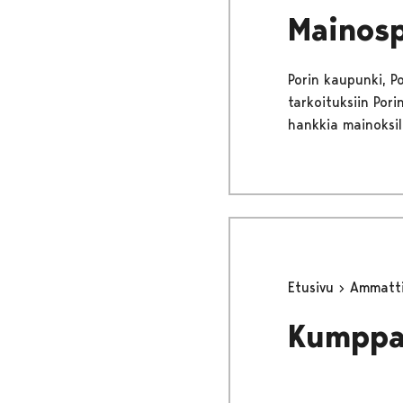
Mainosp
Porin kaupunki, Por
tarkoituksiin Por
hankkia mainoksil
Etusivu
Ammattil
Kumppan