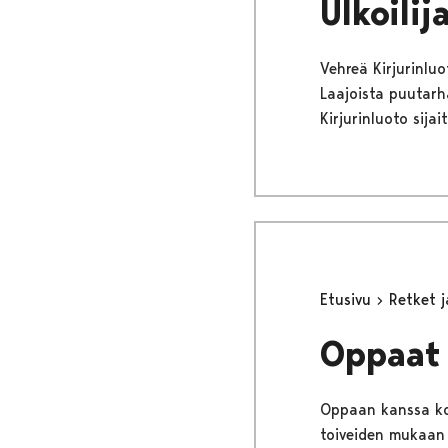
Ulkoilij
Vehreä Kirjurinluo
Laajoista puutarh
Kirjurinluoto sija
Etusivu
Retket 
Oppaat 
Oppaan kanssa koe
toiveiden mukaan r