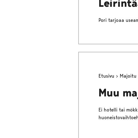
Leirint
Pori tarjoaa useam
Etusivu
Majoitu
Muu ma
Ei hotelli tai mö
huoneistovaihtoeh