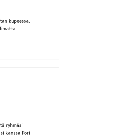
stan kupeessa.
olimatta
ttä ryhmäsi
äsi kanssa Pori