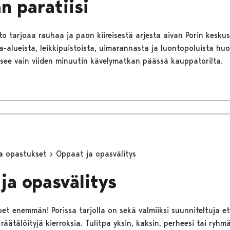
an paratiisi
to tarjoaa rauhaa ja paon kiireisestä arjesta aivan Porin kesku
a-alueista, leikkipuistoista, uimarannasta ja luontopoluista hu
itsee vain viiden minuutin kävelymatkan päässä kauppatorilta.
ja opastukset
Oppaat ja opasvälitys
ja opasvälitys
t enemmän! Porissa tarjolla on sekä valmiiksi suunniteltuja e
äätälöityjä kierroksia. Tulitpa yksin, kaksin, perheesi tai ryhm