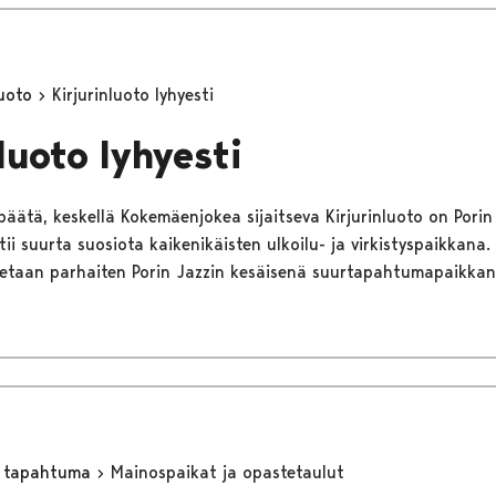
luoto
Kirjurinluoto lyhyesti
luoto lyhyesti
päätä, keskellä Kokemäenjokea sijaitseva Kirjurinluoto on Porin
tii suurta suosiota kaikenikäisten ulkoilu- ja virkistyspaikkana.
netaan parhaiten Porin Jazzin kesäisenä suurtapahtumapaikkan
ä tapahtuma
Mainospaikat ja opastetaulut