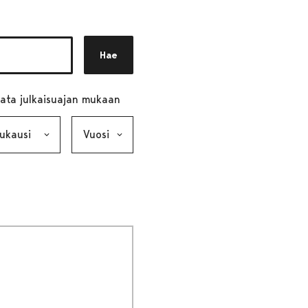
Hae
ata julkaisuajan mukaan
ausi, valinta lähettää lomakkeen
Vuosi, valinta lähettää lomakkeen