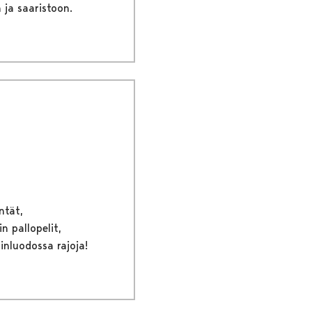
 ja saaristoon.
ntät,
n pallopelit,
rinluodossa rajoja!