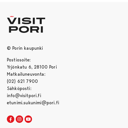
© Porin kaupunki
Postiosoite:
Yrjönkatu 6, 28100 Pori
Matkailuneuvonta:
(02) 621 7900
Sähköposti:
info@visitpori.fi
etunimi.sukunimi@pori.fi
Visit Pori Facebookissa
Avautuu uudessa välilehdessä
Visit Pori Instagrammissa
Avautuu uudessa välilehdessä
Visit Pori JuuTuubissa
Avautuu uudessa välilehdessä