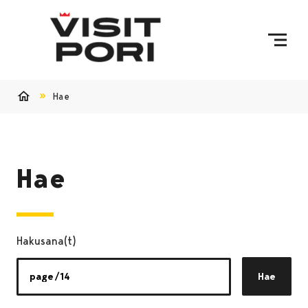
Ohita sisältö
Hae
Etusivu
Hae
Hakusana(t)
Hae