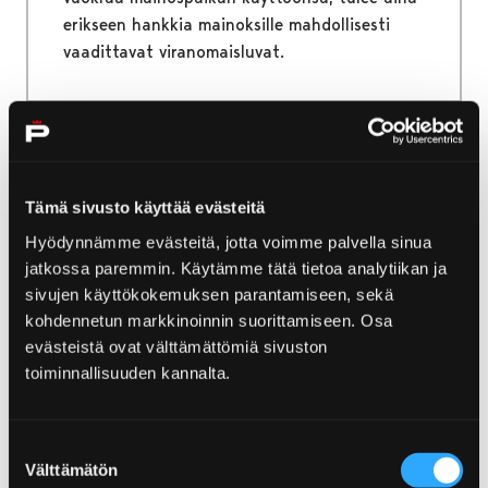
erikseen hankkia mainoksille mahdollisesti
vaadittavat viranomaisluvat.
Etusivu
Kirjurinluoto
Kirjurinluoto lyhyesti
Tämä sivusto käyttää evästeitä
Kirjurinluoto lyhyesti
Hyödynnämme evästeitä, jotta voimme palvella sinua
jatkossa paremmin. Käytämme tätä tietoa analytiikan ja
Etelärantaa vastapäätä, keskellä
sivujen käyttökokemuksen parantamiseen, sekä
Kokemäenjokea sijaitseva Kirjurinluoto on
kohdennetun markkinoinnin suorittamiseen. Osa
Porin keskuspuisto. Kirjurinluoto nauttii
evästeistä ovat välttämättömiä sivuston
suurta suosiota kaikenikäisten ulkoilu- ja
toiminnallisuuden kannalta.
virkistyspaikkana. Porin ulkopuolella
Kirjurinluoto tunnetaan parhaiten Porin Jazzin
Suostumuksen
kesäisenä suurtapahtumapaikkana.
Välttämätön
valinta