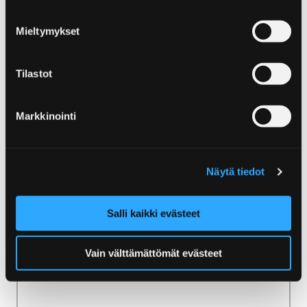
Mieltymykset
Etusivu
Ammattilaisille
Kumppanuus Visit Porin kanssa
Tilastot
Kumppanuus Visit Porin
Markkinointi
kanssa
Näytä tiedot
Salli kaikki evästeet
Etusivu
Uutiset
Vain välttämättömät evästeet
Uutiset