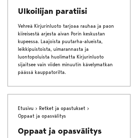
Ulkoilijan paratiisi
Vehreä Kirjurinluoto tarjoaa rauhaa ja paon
kiireisestä arjesta aivan Porin keskustan
kupeessa. Laajoista puutarha-alueista,
leikkipuistoista, uimarannasta ja
luontopoluista huolimatta Kirjurinluoto
sijaitsee vain viiden minuutin kävelymatkan
päässä kauppatorilta.
Etusivu
Retket ja opastukset
Oppaat ja opasvälitys
Oppaat ja opasvälitys