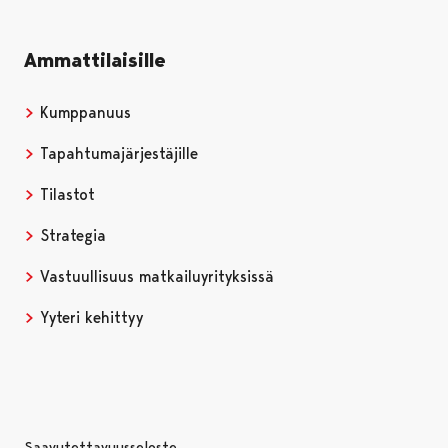
Ammattilaisille
Kumppanuus
Tapahtumajärjestäjille
Tilastot
Strategia
Vastuullisuus matkailuyrityksissä
Yyteri kehittyy
Saavutettavuusseloste