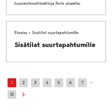
huoneistovaihtoehtoja Porin alueelta.
Etusivu
Sisätilat suurtapahtumille
Sisätilat suurtapahtumille
…
1
2
3
4
5
6
7
12
Next page