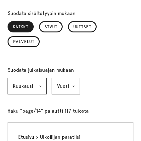
Suodata sisältötyypin mukaan
KAIKKI
, VALITTU
SIVUT
UUTISET
PALVELUT
Suodata julkaisuajan mukaan
Kuukausi, valinta lähettää lomakkeen
Vuosi, valinta lähettää lomakkeen
Haku "page/14" palautti 117 tulosta
Etusivu
Ulkoilijan paratiisi