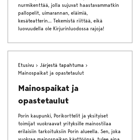
nurmikenttää, jolla sujuvat haastavammatkin
pallopelit, uimarannan, eläimiä,
kesäteatterin... Tekemistä riittää, eikä
luovuudella ole Kirjurinluodossa rajoja!
Etusivu
Järjestä tapahtuma
Mainospaikat ja opastetaulut
Mainospaikat ja
opastetaulut
Porin kaupunki, Porikorttelit ja yksityiset
toimijat vuokraavat yrityksille mainostilaa
erilaisiin tarkoituksiin Porin alueella. Sen, joka
vuokraa mainospaikan käyttöönsä, tulee aina