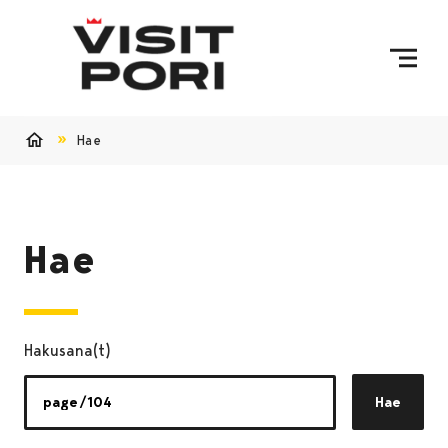
Ohita sisältö
Hae
Etusivu
Hae
Hakusana(t)
Hae