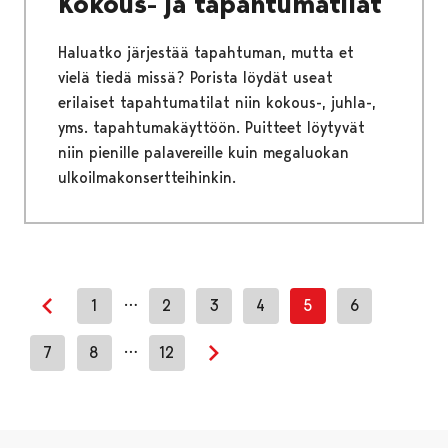
Kokous- ja tapahtumatilat
Haluatko järjestää tapahtuman, mutta et
vielä tiedä missä? Porista löydät useat
erilaiset tapahtumatilat niin kokous-, juhla-,
yms. tapahtumakäyttöön. Puitteet löytyvät
niin pienille palavereille kuin megaluokan
ulkoilmakonsertteihinkin.
…
1
2
3
4
5
6
Previous page
…
7
8
12
Next page