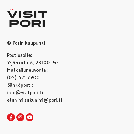
© Porin kaupunki
Postiosoite:
Yrjönkatu 6, 28100 Pori
Matkailuneuvonta:
(02) 621 7900
Sähköposti:
info@visitpori.fi
etunimi.sukunimi@pori.fi
Visit Pori Facebookissa
Avautuu uudessa välilehdessä
Visit Pori Instagrammissa
Avautuu uudessa välilehdessä
Visit Pori JuuTuubissa
Avautuu uudessa välilehdessä