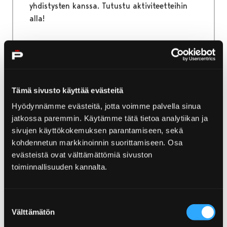
yhdistysten kanssa. Tutustu aktiviteetteihin
alla!
Etusivu
Majoitu ja nauti
Tämä sivusto käyttää evästeitä
Sesonki- ja tilausravintolat
Hyödynnämme evästeitä, jotta voimme palvella sinua
Sesonki- ja
jatkossa paremmin. Käytämme tätä tietoa analytiikan ja
sivujen käyttökokemuksen parantamiseen, sekä
tilausravintolat
kohdennetun markkinoinnin suorittamiseen. Osa
evästeistä ovat välttämättömiä sivuston
Löydä kivat ravintolat, kahvilat ja
toiminnallisuuden kannalta.
tilausravintolat.
Suostumuksen
Välttämätön
valinta