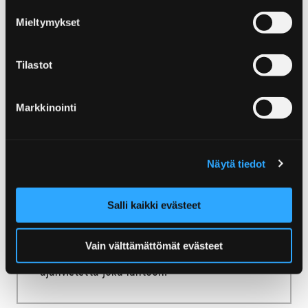
Etusivu
Majoitu ja nauti
Mieltymykset
Kahvilat ja teehuone
Kahvilat ja teehuone
Tilastot
Maistuisiko ihana leivonnainen tai herkullinen
suolainen tuoreen kahvin tai teen kera?
Markkinointi
Näytä tiedot
Etusivu
Majoitu ja nauti
Pubit ja yöelämä
Salli kaikki evästeet
Pubit ja yöelämä
Vain välttämättömät evästeet
Pori tarjoaa monipuolista viihdettä ja
ajanvietettä joka lähtöön.