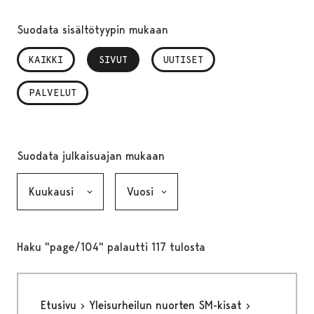
Suodata sisältötyypin mukaan
KAIKKI
SIVUT
, VALITTU
UUTISET
PALVELUT
Suodata julkaisuajan mukaan
Kuukausi, valinta lähettää lomakkeen
Vuosi, valinta lähettää lomakkeen
Haku "page/104" palautti 117 tulosta
Etusivu
Yleisurheilun nuorten SM-kisat