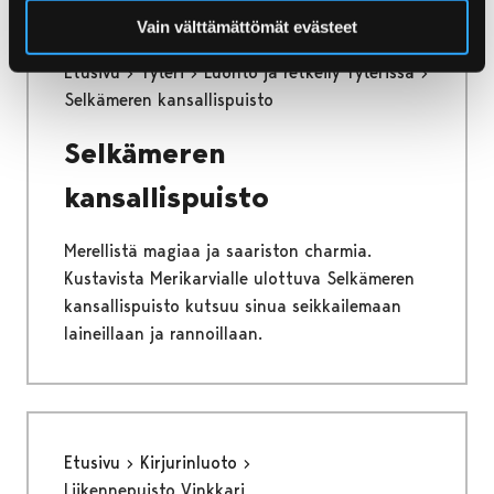
Vain välttämättömät evästeet
Etusivu
Yyteri
Luonto ja retkeily Yyterissä
Selkämeren kansallispuisto
Selkämeren
kansallispuisto
Merellistä magiaa ja saariston charmia.
Kustavista Merikarvialle ulottuva Selkämeren
kansallispuisto kutsuu sinua seikkailemaan
laineillaan ja rannoillaan.
Etusivu
Kirjurinluoto
Liikennepuisto Vinkkari