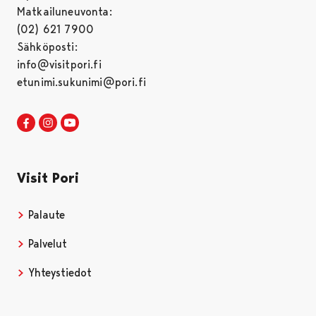
Matkailuneuvonta:
(02) 621 7900
Sähköposti:
info@visitpori.fi
etunimi.sukunimi@pori.fi
Visit Pori Facebookissa
Avautuu uudessa välilehdessä
Visit Pori Instagrammissa
Avautuu uudessa välilehdessä
Visit Pori JuuTuubissa
Avautuu uudessa välilehdessä
Visit Pori
Palaute
Palvelut
Yhteystiedot