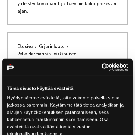
yhteistyökumppanit ja tuemme koko prosessin
ajan.
Etusivu
Kirjurinluoto
Pelle Hermannin leikkipuisto
Pelle Hermannin
leikkipuisto
Tämä sivusto käyttää evästeitä
Kirjurinluodon leikkialue, Pelle Hermannin
Hyödynnämme evästeitä, jotta voimme palvella sinua
puisto, on laajuudeltaan noin kolme
jatkossa paremmin. Käytämme tätä tietoa analytiikan ja
hehtaaria, mikä vastaa melkein viittä
sivujen käyttökokemuksen parantamiseen, sekä
jalkapallokenttää! Puistossa on huikea määrä
kohdennetun markkinoinnin suorittamiseen. Osa
eri ikäisille soveltuvia leikkialueita, liukumäkiä
evästeistä ovat välttämättömiä sivuston
ja kiipeilytelineitä – kaikki ilman
toiminnallisuuden kannalta.