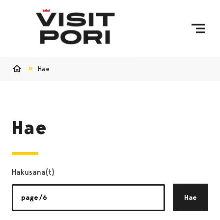
Ohita sisältö
Hae
Etusivu
Hae
Hakusana(t)
Hae