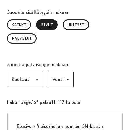
Suodata sisältötyypin mukaan
KAIKKI
SIVUT
, VALITTU
UUTISET
PALVELUT
Suodata julkaisuajan mukaan
Kuukausi, valinta lähettää lomakkeen
Vuosi, valinta lähettää lomakkeen
Haku "page/6" palautti 117 tulosta
Etusivu
Yleisurheilun nuorten SM-kisat