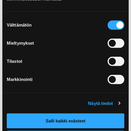
sisäänpääsymaksua!
Suostumuksen
Välttämätön
valinta
Etusivu
Retket ja opastukset
Mieltymykset
Kulje Alvar Aallon jalanjäljissä
Kulje Alvar Aallon
Tilastot
jalanjäljissä
Markkinointi
Tunnettu arkkitehti ja muotoilija Alvar Aalto
on monipuolisesti esillä Satakunnassa. Alvar
Aallon työhön ja kädenjälkeen pääsee
Näytä tiedot
tutustumaan useissa kohteissa erilaisten
kierroksien ja tapahtumien kautta.
Salli kaikki evästeet