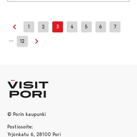
1
2
3
4
5
6
7
Previous page
…
12
Next page
© Porin kaupunki
Postiosoite:
Yrjönkatu 6, 28100 Pori