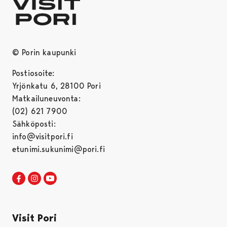
© Porin kaupunki
Postiosoite:
Yrjönkatu 6, 28100 Pori
Matkailuneuvonta:
(02) 621 7900
Sähköposti:
info@visitpori.fi
etunimi.sukunimi@pori.fi
Visit Pori Facebookissa
Avautuu uudessa välilehdessä
Visit Pori Instagrammissa
Avautuu uudessa välilehdessä
Visit Pori JuuTuubissa
Avautuu uudessa välilehdessä
Visit Pori