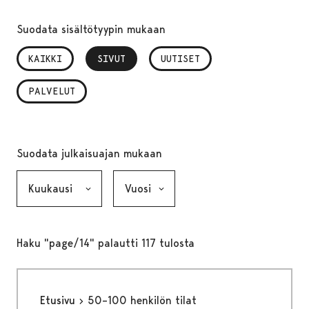
Suodata sisältötyypin mukaan
KAIKKI
SIVUT
, VALITTU
UUTISET
PALVELUT
Suodata julkaisuajan mukaan
Kuukausi, valinta lähettää lomakkeen
Vuosi, valinta lähettää lomakkeen
Haku "page/14" palautti 117 tulosta
Etusivu
50–100 henkilön tilat