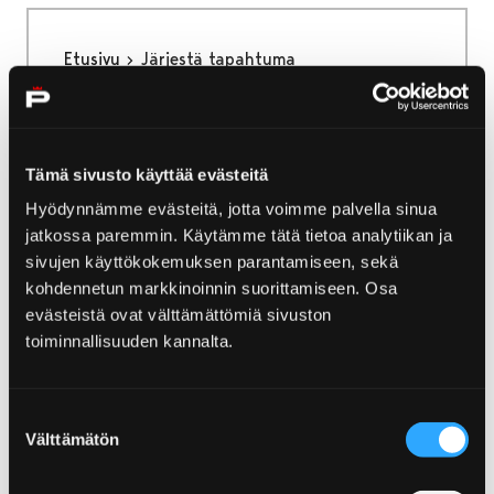
Etusivu
Järjestä tapahtuma
Järjestä tapahtuma
Meillä Visit Porissa on kyky yhdistää
Tämä sivusto käyttää evästeitä
tapahtumanjärjestäjän tarpeet ja Porin
Hyödynnämme evästeitä, jotta voimme palvella sinua
tarjoamat mahdollisuudet toimivaksi
jatkossa paremmin. Käytämme tätä tietoa analytiikan ja
kokonaisuudeksi. Yksi Visit Porin tärkeistä
sivujen käyttökokemuksen parantamiseen, sekä
taidoista on saada asiat sujumaan ja
kohdennetun markkinoinnin suorittamiseen. Osa
tapahtuma onnistumaan.
evästeistä ovat välttämättömiä sivuston
toiminnallisuuden kannalta.
Suostumuksen
Etusivu
Tapahtuma-alueet
Välttämätön
valinta
Tapahtuma-alueet