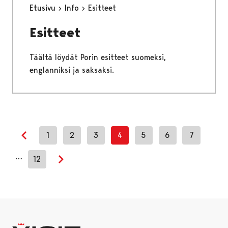
Etusivu
Info
Esitteet
Esitteet
Täältä löydät Porin esitteet suomeksi,
englanniksi ja saksaksi.
1
2
3
4
5
6
7
Previous page
…
12
Next page