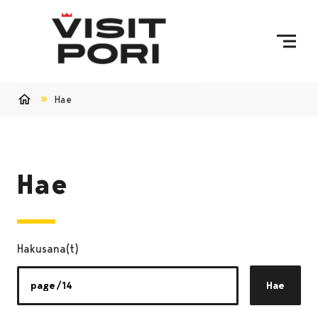
Ohita sisältö
Hae
Etusivu
Hae
Hakusana(t)
Hae