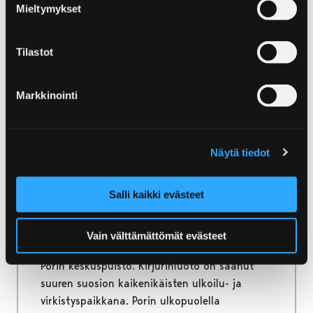
Mieltymykset
Kesän uniikeimmat ja tapahtumakäyttöön
varustellut ulkotapahtuma-alueet ja
Tilastot
talvikauden tunnelmallisimmat
tapahtumahallit löydät Porista.
Markkinointi
Näytä tiedot
Etusivu
Kirjurinluoto
Kirjurinluoto
Salli kaikki evästeet
Etelärantaa vastapäätä keskellä
Vain välttämättömät evästeet
Kokemäenjokea sijaitseva Kirjurinluoto on
Porin keskuspuisto. Kirjurinluoto on saanut
suuren suosion kaikenikäisten ulkoilu- ja
virkistyspaikkana. Porin ulkopuolella