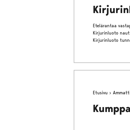
Kirjurin
Etelärantaa vasta
Kirjurinluoto naut
Kirjurinluoto tun
Etusivu
Ammattil
Kumppan