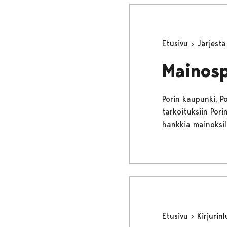
Etusivu
Järjest
Mainosp
Porin kaupunki, Por
tarkoituksiin Por
hankkia mainoksil
Etusivu
Kirjurin