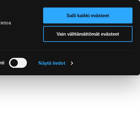
Salli kaikki evästeet
Verkkokauppa
Hae sivustolta
ietoa
Vain välttämättömät evästeet
Retket ja
Järjestä
opastukset
tapahtuma
ti
Näytä tiedot