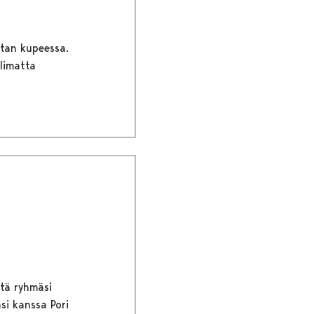
stan kupeessa.
olimatta
ttä ryhmäsi
äsi kanssa Pori