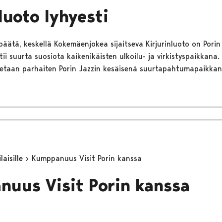
luoto lyhyesti
päätä, keskellä Kokemäenjokea sijaitseva Kirjurinluoto on Porin
tii suurta suosiota kaikenikäisten ulkoilu- ja virkistyspaikkana.
netaan parhaiten Porin Jazzin kesäisenä suurtapahtumapaikkan
aisille
Kumppanuus Visit Porin kanssa
uus Visit Porin kanssa