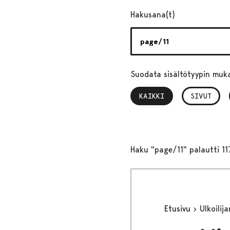
Hakusana(t)
Suodata sisältötyypin muk
KAIKKI
, VALITTU
SIVUT
Haku "page/11" palautti 11
Etusivu
Ulkoilija