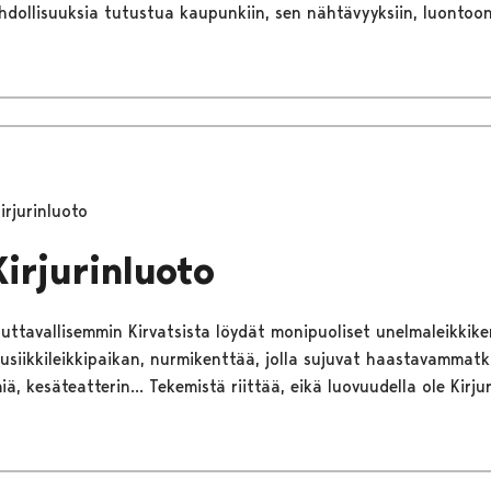
dollisuuksia tutustua kaupunkiin, sen nähtävyyksiin, luontoon
irjurinluoto
Kirjurinluoto
tuttavallisemmin Kirvatsista löydät monipuoliset unelmaleikkike
usiikkileikkipaikan, nurmikenttää, jolla sujuvat haastavammatki
ä, kesäteatterin... Tekemistä riittää, eikä luovuudella ole Kirju