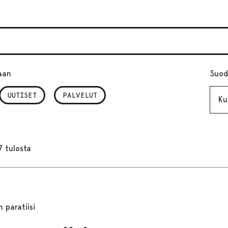
aan
Suod
Kuuk
UUTISET
PALVELUT
7 tulosta
n paratiisi