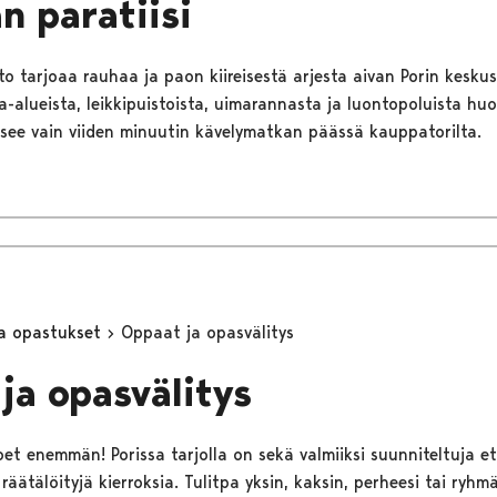
an paratiisi
to tarjoaa rauhaa ja paon kiireisestä arjesta aivan Porin kesku
a-alueista, leikkipuistoista, uimarannasta ja luontopoluista hu
itsee vain viiden minuutin kävelymatkan päässä kauppatorilta.
ja opastukset
Oppaat ja opasvälitys
ja opasvälitys
t enemmän! Porissa tarjolla on sekä valmiiksi suunniteltuja e
äätälöityjä kierroksia. Tulitpa yksin, kaksin, perheesi tai ryhm