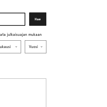
Hae
ata julkaisuajan mukaan
ausi, valinta lähettää lomakkeen
Vuosi, valinta lähettää lomakkeen