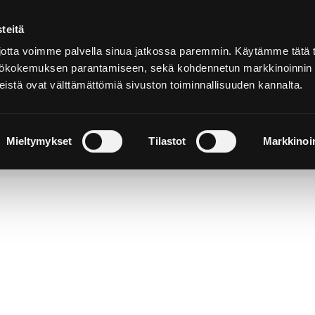
teitä
Suomeksi
tta voimme palvella sinua jatkossa paremmin. Käytämme tätä t
yttökokemuksen parantamiseen, sekä kohdennetun markkinoinnin
istä ovat välttämättömiä sivuston toiminnallisuuden kannalta.
ja
Majoitu ja
Luonto ja
e
nauti
retkeily
Mieltymykset
Tilastot
Markkinoin