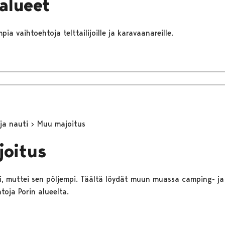
äalueet
pia vaihtoehtoja telttailijoille ja karavaanareille.
 ja nauti
Muu majoitus
joitus
kki, muttei sen pöljempi. Täältä löydät muun muassa camping- ja
toja Porin alueelta.