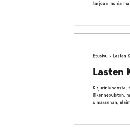
tarjoaa monia mah
Etusivu
Lasten K
Lasten 
Kirjurinluodosta, 
liikennepuiston, m
uimarannan, eläimi