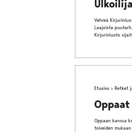
Ulkoilij
Vehreä Kirjurinluo
Laajoista puutarh
Kirjurinluoto sija
Etusivu
Retket 
Oppaat 
Oppaan kanssa koe
toiveiden mukaan r