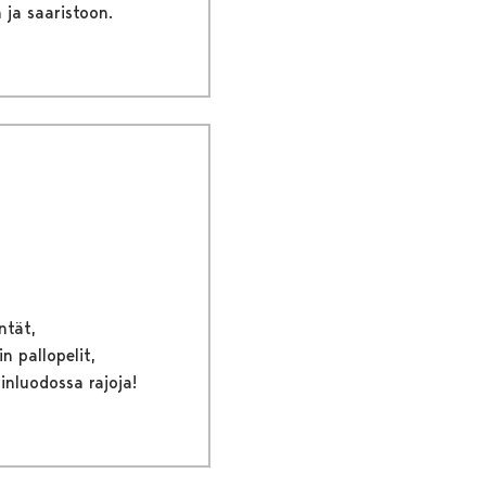
 ja saaristoon.
ntät,
n pallopelit,
rinluodossa rajoja!