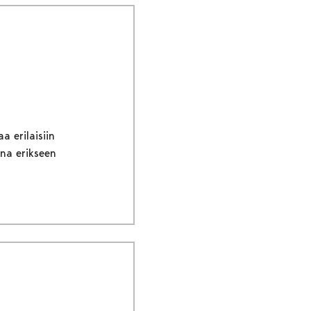
a erilaisiin
ina erikseen