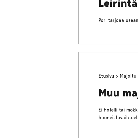
Leirint
Pori tarjoaa useam
Etusivu
Majoitu
Muu ma
Ei hotelli tai mö
huoneistovaihtoeh