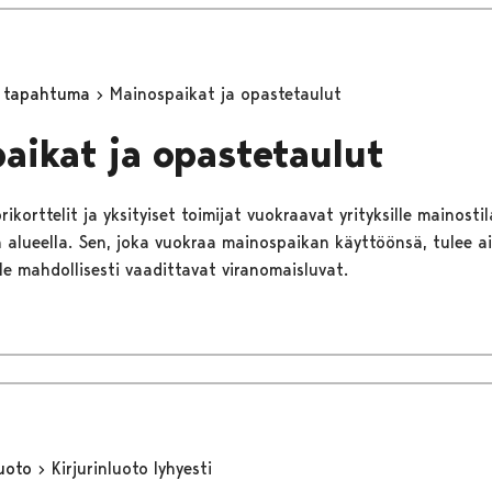
ä tapahtuma
Mainospaikat ja opastetaulut
aikat ja opastetaulut
ikorttelit ja yksityiset toimijat vuokraavat yrityksille mainostila
in alueella. Sen, joka vuokraa mainospaikan käyttöönsä, tulee a
le mahdollisesti vaadittavat viranomaisluvat.
luoto
Kirjurinluoto lyhyesti