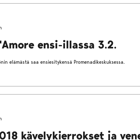
n
'Amore ensi-illassa 3.2.
önin elämästä saa ensiesitykensä Promenadikeskuksessa.
n
018 kävelykierrokset ja ven