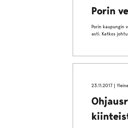
Porin v
Porin kaupungin ve
asti. Katkos johtu
23.11.2017
|
Ylein
Ohjaus
kiinteis