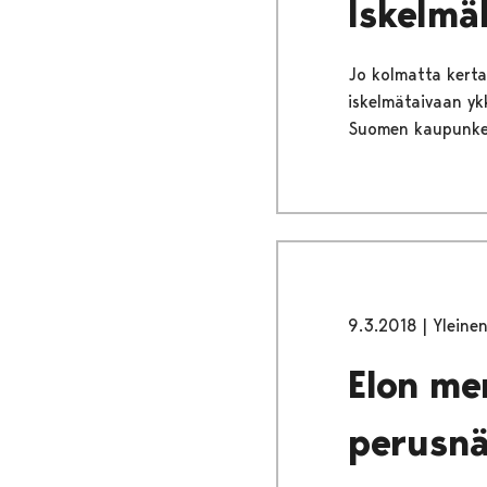
Iskelmä
Jo kolmatta kerta
iskelmätaivaan yk
Suomen kaupunkeja
9.3.2018
|
Yleine
Elon me
perusnä