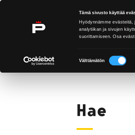
Ohita sisältö
Tämä sivusto käyttää eväs
Hyödynnämme evästeitä, jo
analytiikan ja sivujen kä
suorittamiseen. Osa eväste
Yyteri
Kirjurinluoto
Näe 
ko
Suostumuksen
Välttämätön
valinta
Hae
Etusivu
Hae