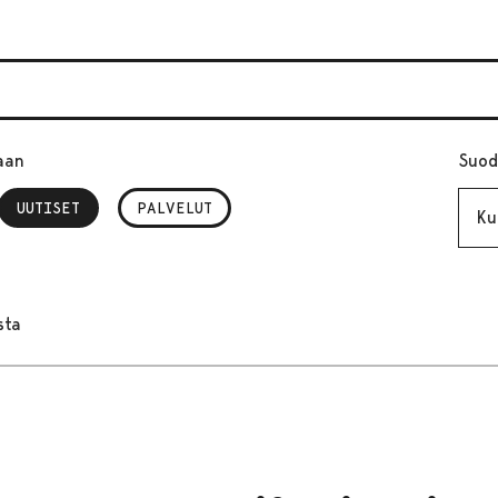
aan
Suod
Kuuk
UUTISET
, VALITTU
PALVELUT
sta
n