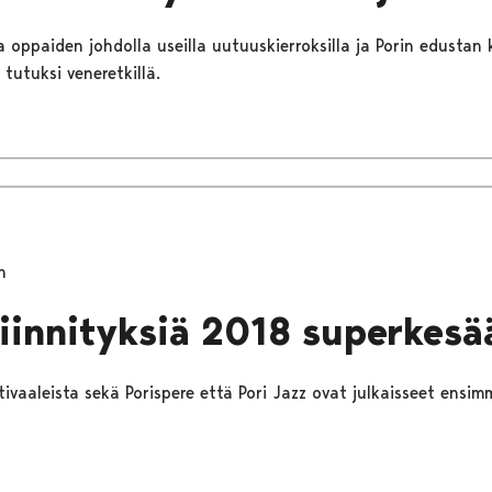
a oppaiden johdolla useilla uutuuskierroksilla ja Porin edustan
 tutuksi veneretkillä.
n
kiinnityksiä 2018 superkesä
ivaaleista sekä Porispere että Pori Jazz ovat julkaisseet ensim