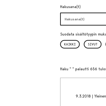
Hakusana(t)
Suodata sisältötyypin muk
KAIKKI
SIVUT
Haku " " palautti 656 tulo
9.3.2018
|
Yleine