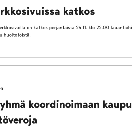
erkkosivuissa katkos
rkkosivuilla on katkos perjantaista 24.11. klo 22.00 lauantaihi
u huoltotöistä.
en
ryhmä koordinoimaan kaupu
töveroja