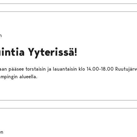
n
intia Yyterissä!
an pääsee torstaisin ja lauantaisin klo 14.00-18.00 Ruutujär
ampingin alueella.
en