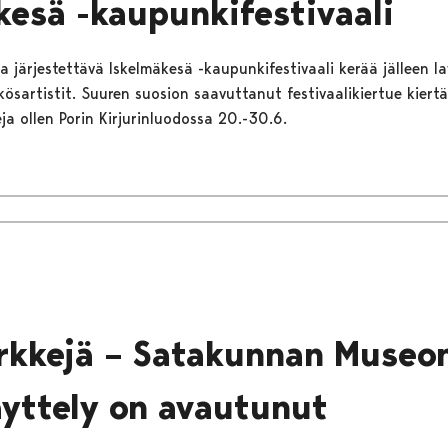
kesä -kaupunkifestivaali
a järjestettävä Iskelmäkesä -kaupunkifestivaali kerää jälleen l
kösartistit. Suuren suosion saavuttanut festivaalikiertue kier
 ollen Porin Kirjurinluodossa 20.-30.6.
n
rkkejä – Satakunnan Museo
yttely on avautunut