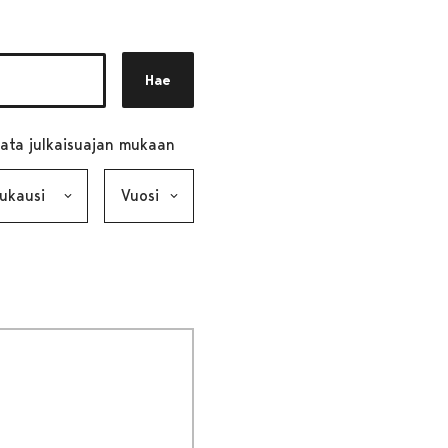
Hae
ata julkaisuajan mukaan
ausi, valinta lähettää lomakkeen
Vuosi, valinta lähettää lomakkeen