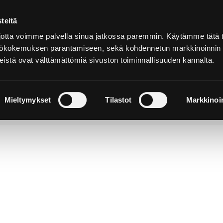
teitä
Suomeksi
tta voimme palvella sinua jatkossa paremmin. Käytämme tätä t
yttökokemuksen parantamiseen, sekä kohdennetun markkinoinnin
istä ovat välttämättömiä sivuston toiminnallisuuden kannalta.
ja
Majoitu ja
Luonto ja
e
nauti
retkeily
Mieltymykset
Tilastot
Markkinoin