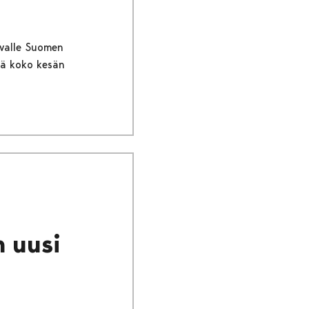
avalle Suomen
tää koko kesän
n uusi