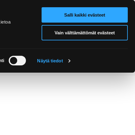
Salli kaikki evästeet
Verkkokauppa
Hae sivustolta
ietoa
Vain välttämättömät evästeet
Retket ja
Järjestä
opastukset
tapahtuma
ti
Näytä tiedot