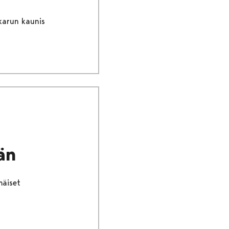
 karun kaunis
än
mäiset